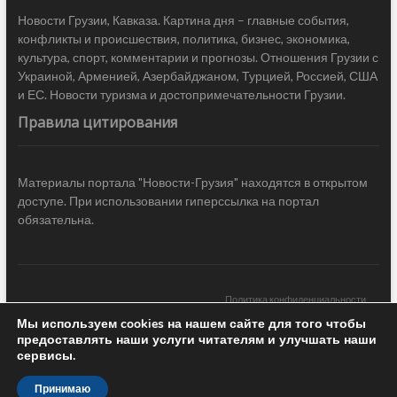
Новости Грузии, Кавказа. Картина дня – главные события,
конфликты и происшествия, политика, бизнес, экономика,
культура, спорт, комментарии и прогнозы. Отношения Грузии с
Украиной, Арменией, Азербайджаном, Турцией, Россией, США
и ЕС. Новости туризма и достопримечательности Грузии.
Правила цитирования
Материалы портала "Новости-Грузия" находятся в открытом
доступе. При использовании гиперссылка на портал
обязательна.
Политика конфиденциальности
Мы используем cookies на нашем сайте для того чтобы
Новости Грузии
| Black Sea Press LTD © 2020 All Rights Reserved /
предоставлять наши услуги читателям и улучшать наши
Design & development —
COCODO BRANDO
сервисы.
Принимаю