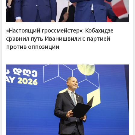
«Настоящий гроссмейстер»: Кобахидзе
@ქართული ოცნება / Georgian Dream
сравнил путь Иванишвили с партией
против оппозиции