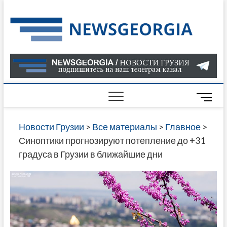
Skip
to
Нов
САМАЯ
content
АКТУАЛ
Гру
ИНФОР
О СОБ
В ГРУЗ
НОВОС
M
ГРУЗИИ
e
ОНЛАЙН
n
Новости Грузии
>
Все материалы
>
Главное
>
САЙТЕ 
u
Синоптики прогнозируют потепление до +31
НАЙДЕ
B
градуса в Грузии в ближайшие дни
НОВОС
u
ПОЛИТ
t
ЭКОНО
t
КУЛЬТУ
o
СПОРТА
n
МНОГО