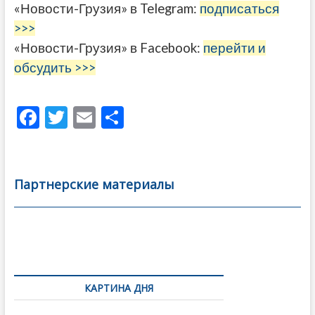
«Новости-Грузия» в Telegram:
подписаться
>>>
«Новости-Грузия» в Facebook:
перейти и
обсудить >>>
F
T
E
О
ac
w
m
тп
e
itt
ai
р
b
er
l
а
Партнерские материалы
o
в
o
и
k
ть
Навигация
по
КАРТИНА ДНЯ
записям
В память