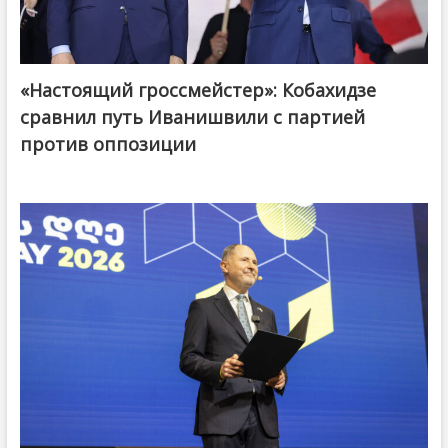
«Настоящий гроссмейстер»: Кобахидзе
@ქართული ოცნება / Georgian Dream
сравнил путь Иванишвили с партией
против оппозиции