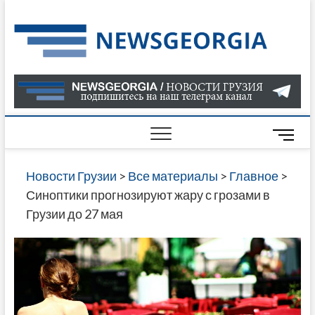
Skip
to
Нов
САМАЯ
content
АКТУАЛ
Гру
ИНФОР
О СОБ
В ГРУЗ
НОВОС
M
ГРУЗИИ
e
ОНЛАЙН
n
Новости Грузии
>
Все материалы
>
Главное
>
САЙТЕ 
u
Синоптики прогнозируют жару с грозами в
НАЙДЕ
B
Грузии до 27 мая
НОВОС
u
ПОЛИТ
t
ЭКОНО
t
КУЛЬТУ
o
СПОРТА
n
МНОГО