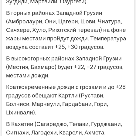
Зугдиди, Мартвили, Озургети).
В горных районах Западной Грузии
(Амбролаури, Они, Цагери, Шови, Чиатура,
Сачхере, Хуло, Рикотский перевал) на фоне
жары местами пройдут дожди. Температура
воздуха ​​составит +25, +30 градусов.
В высокогорных районах Западной Грузии
(Местия, Бахмаро) будет +22, +27 градусов,
местами дожди.
Кратковременные дожди с грозами и до +28
градусов обещают Картли (Рустави,
Болниси, Марнеули, Гардабани, Гори,
Цхинвали).
В Кахетии (Сагареджо, Телави, Гурджаани,
Сигнахи, Лагодехи, Кварели, Ахмета,