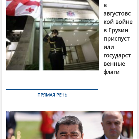
в
августовс
кой войне
в Грузии
приспуст
или
государст
венные
флаги
ПРЯМАЯ РЕЧЬ