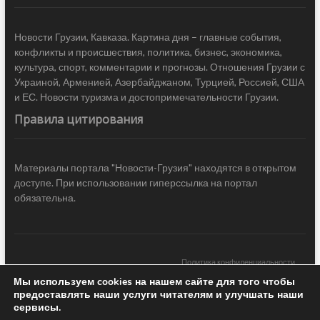
Новости Грузии, Кавказа. Картина дня – главные события,
конфликты и происшествия, политика, бизнес, экономика,
культура, спорт, комментарии и прогнозы. Отношения Грузии с
Украиной, Арменией, Азербайджаном, Турцией, Россией, США
и ЕС. Новости туризма и достопримечательности Грузии.
Правила цитирования
Материалы портала "Новости-Грузия" находятся в открытом
доступе. При использовании гиперссылка на портал
обязательна.
Политика конфиденциальности
Мы используем cookies на нашем сайте для того чтобы
Новости Грузии
| Black Sea Press LTD © 2020 All Rights Reserved /
предоставлять наши услуги читателям и улучшать наши
Design & development —
COCODO BRANDO
сервисы.