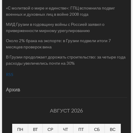
«С молитвой о мире и единстве»: ГПЦ вспомнила подвиг
военных и духовных лиц в войне 2008 года
МИД Грузии в годовщину войны с Россией заявил о
приверженности мирному урегулированию
Около 2% брака на экспорте: в Грузии подвели итоги 7
месяцев проверок вина
В Грузии продолжает дорожать строительство: за четыре года
расходы увеличелись почти на 30%
RSS
Архив
АВГУСТ 2026
ПН
ВТ
СР
ЧТ
ПТ
СБ
ВС