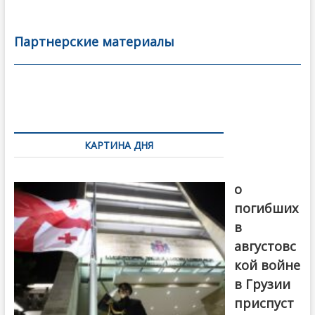
e
itt
ai
р
b
er
l
а
Партнерские материалы
o
в
o
и
k
ть
Навигация
по
КАРТИНА ДНЯ
записям
В память
о
погибших
в
августовс
кой войне
в Грузии
приспуст