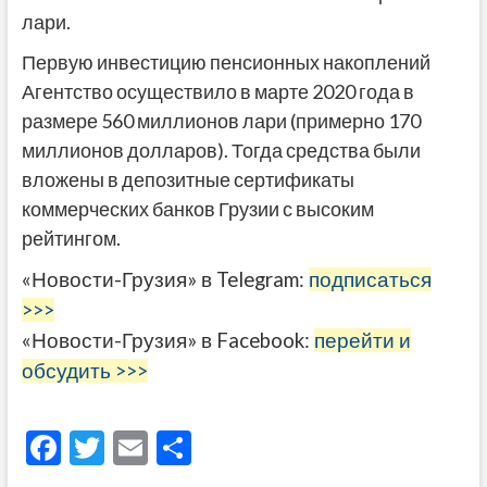
лари.
Первую инвестицию пенсионных накоплений
Агентство осуществило в марте 2020 года в
размере 560 миллионов лари (примерно 170
миллионов долларов). Тогда средства были
вложены в депозитные сертификаты
коммерческих банков Грузии с высоким
рейтингом.
«Новости-Грузия» в Telegram:
подписаться
>>>
«Новости-Грузия» в Facebook:
перейти и
обсудить >>>
F
T
E
О
ac
w
m
тп