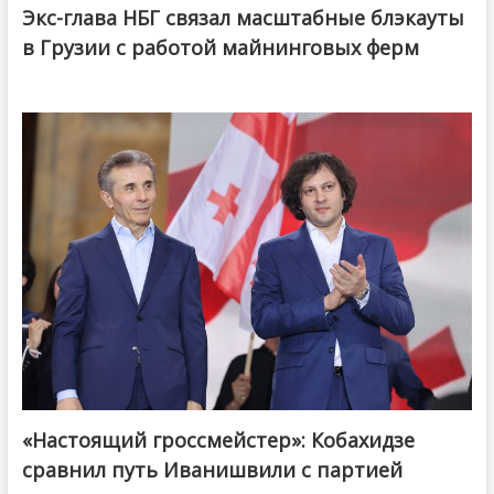
Экс-глава НБГ связал масштабные блэкауты
в Грузии с работой майнинговых ферм
«Настоящий гроссмейстер»: Кобахидзе
@ქართული ოცნება / Georgian Dream
сравнил путь Иванишвили с партией