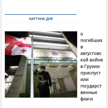
k
ть
Навигация
по
КАРТИНА ДНЯ
записям
В память
о
погибших
в
августовс
кой войне
в Грузии
приспуст
или
государст
венные
флаги