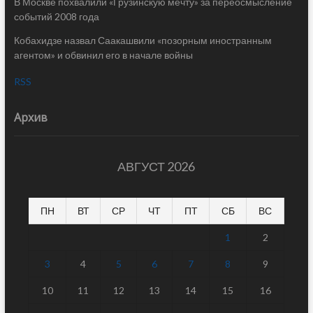
В Москве похвалили «Грузинскую мечту» за переосмысление
событий 2008 года
Кобахидзе назвал Саакашвили «позорным иностранным
агентом» и обвинил его в начале войны
RSS
Архив
АВГУСТ 2026
ПН
ВТ
СР
ЧТ
ПТ
СБ
ВС
1
2
3
4
5
6
7
8
9
10
11
12
13
14
15
16