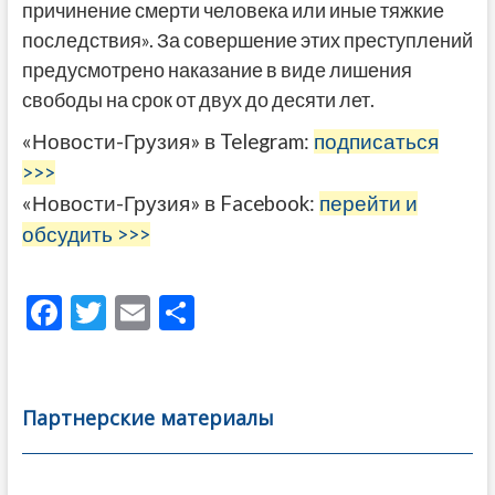
причинение смерти человека или иные тяжкие
последствия». За совершение этих преступлений
предусмотрено наказание в виде лишения
свободы на срок от двух до десяти лет.
«Новости-Грузия» в Telegram:
подписаться
>>>
«Новости-Грузия» в Facebook:
перейти и
обсудить >>>
F
T
E
О
ac
w
m
тп
e
itt
ai
р
b
er
l
а
Партнерские материалы
o
в
o
и