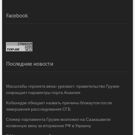
Facebook
Последние новости
Масштабы «проекта века» урезают: правительство Грузии
сокращает параметры порта Анаклия
Кобахидзе обещает назвать причины блэкаутов после
завершения расследования СГБ
Спикер парламента Грузии возложил на Саакашвили
косвенную вину за вторжение РФ в Украину