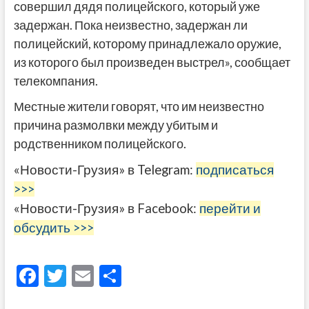
совершил дядя полицейского, который уже
задержан. Пока неизвестно, задержан ли
полицейский, которому принадлежало оружие,
из которого был произведен выстрел», сообщает
телекомпания.
Местные жители говорят, что им неизвестно
причина размолвки между убитым и
родственником полицейского.
«Новости-Грузия» в Telegram:
подписаться
>>>
«Новости-Грузия» в Facebook:
перейти и
обсудить >>>
F
T
E
О
ac
w
m
тп