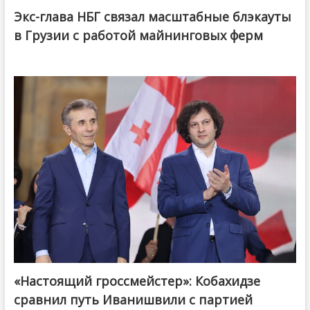
Экс-глава НБГ связал масштабные блэкауты
в Грузии с работой майнинговых ферм
«Настоящий гроссмейстер»: Кобахидзе
@ქართული ოცნება / Georgian Dream
сравнил путь Иванишвили с партией