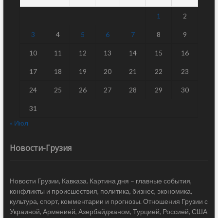
1
2
3
4
5
6
7
8
9
10
11
12
13
14
15
16
17
18
19
20
21
22
23
24
25
26
27
28
29
30
31
« Июл
Новости-Грузия
Новости Грузии, Кавказа. Картина дня – главные события,
конфликты и происшествия, политика, бизнес, экономика,
культура, спорт, комментарии и прогнозы. Отношения Грузии с
Украиной, Арменией, Азербайджаном, Турцией, Россией, США