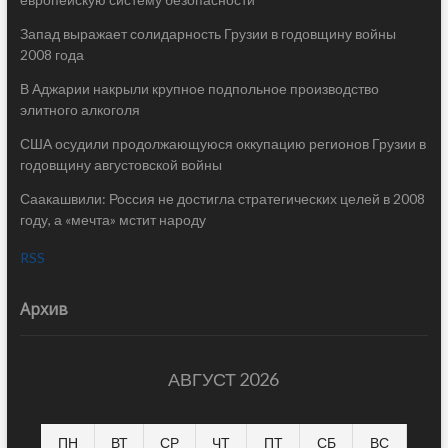
Запад выражает солидарность Грузии в годовщину войны
2008 года
В Аджарии накрыли крупное подпольное производство
элитного алкоголя
США осудили продолжающуюся оккупацию регионов Грузии в
годовщину августовской войны
Саакашвили: Россия не достигла стратегических целей в 2008
году, а «мечта» мстит народу
RSS
Архив
АВГУСТ 2026
ПН
ВТ
СР
ЧТ
ПТ
СБ
ВС