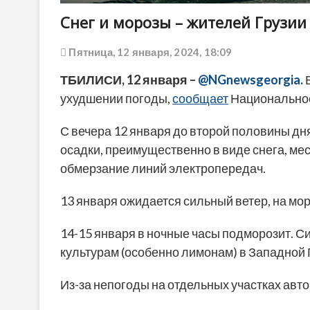
Снег и морозы – жителей Грузи
Пятница, 12 января, 2024, 18:09
ТБИЛИСИ, 12 января –
@NGnewsgeorgia
.
В
ухудшении погоды,
сообщает
Национальное
С вечера 12 января до второй половины дн
осадки, преимущественно в виде снега, ме
обмерзание линий электропередач.
13 января ожидается сильный ветер, на мор
14-15 января в ночные часы подморозит. 
культурам (особенно лимонам) в Западной Г
Из-за непогоды на отдельных участках авт