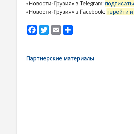
«Новости-Грузия» в Telegram:
подписать
«Новости-Грузия» в Facebook:
перейти и
F
T
E
О
ac
w
m
тп
e
itt
ai
р
b
er
l
а
Партнерские материалы
o
в
o
и
k
ть
Навигация
по
записям