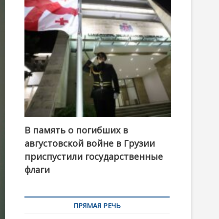
t
o
n
В память о погибших в
августовской войне в Грузии
приспустили государственные
флаги
ПРЯМАЯ РЕЧЬ