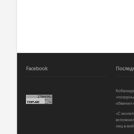
Facebook
Послед
Кобахидз
«позорны
обвинил 
«С молит
вспомнил
лиц в во