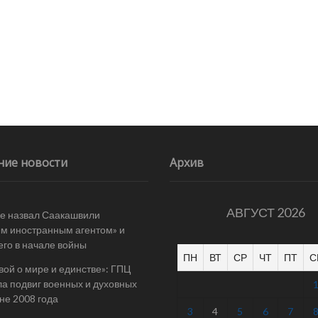
ние новости
Архив
АВГУСТ 2026
е назвал Саакашвили
м иностранным агентом» и
его в начале войны
ПН
ВТ
СР
ЧТ
ПТ
С
вой о мире и единстве»: ГПЦ
а подвиг военных и духовных
йне 2008 года
3
4
5
6
7