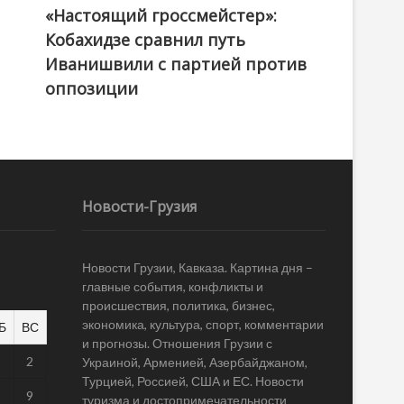
«Настоящий гроссмейстер»:
@ქართული ოცნება / Georgian Dream
Кобахидзе сравнил путь
Иванишвили с партией против
оппозиции
Новости-Грузия
Новости Грузии, Кавказа. Картина дня –
главные события, конфликты и
происшествия, политика, бизнес,
экономика, культура, спорт, комментарии
Б
ВС
и прогнозы. Отношения Грузии с
1
2
Украиной, Арменией, Азербайджаном,
Турцией, Россией, США и ЕС. Новости
8
9
туризма и достопримечательности