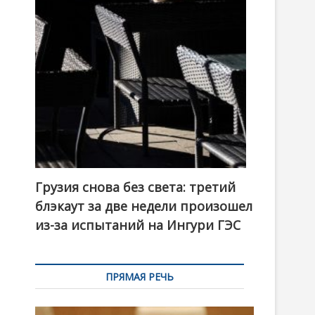
t
o
n
Грузия снова без света: третий
блэкаут за две недели произошел
из-за испытаний на Ингури ГЭС
ПРЯМАЯ РЕЧЬ