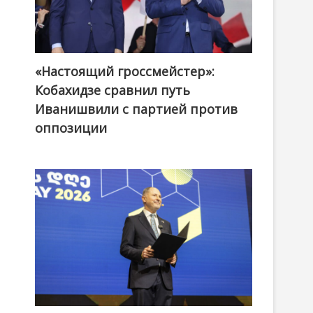
«Настоящий гроссмейстер»:
@ქართული ოცნება / Georgian Dream
Кобахидзе сравнил путь
Иванишвили с партией против
оппозиции