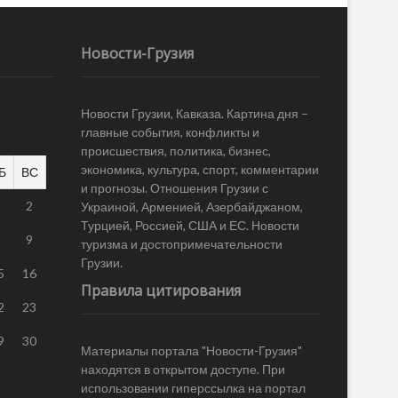
Новости-Грузия
Новости Грузии, Кавказа. Картина дня –
главные события, конфликты и
происшествия, политика, бизнес,
экономика, культура, спорт, комментарии
Б
ВС
и прогнозы. Отношения Грузии с
1
2
Украиной, Арменией, Азербайджаном,
Турцией, Россией, США и ЕС. Новости
8
9
туризма и достопримечательности
Грузии.
5
16
Правила цитирования
2
23
9
30
Материалы портала "Новости-Грузия"
находятся в открытом доступе. При
использовании гиперссылка на портал