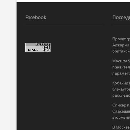
k
ть
Навигация
по
записям
Facebook
Послед
Проект г
Аджарии 
британск
Масштабы
правител
параметр
Кобахидз
блэкауто
расслед
Спикер п
Саакашви
вторжени
В Москве