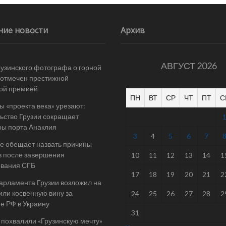
ние новости
Архив
АВГУСТ 2026
рузинского фотографа о горной
отмечен престижной
ой премией
ПН
ВТ
СР
ЧТ
ПТ
С
 «проекта века» урезают:
ьство Грузии сокращает
ы порта Анаклия
3
4
5
6
7
е обещает назвать причины
в после завершения
10
11
12
13
14
1
ования СГБ
17
18
19
20
21
2
арламента Грузии возложил на
ли косвенную вину за
24
25
26
27
28
2
е РФ в Украину
31
 похвалили «Грузинскую мечту»