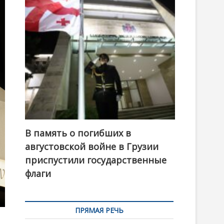
t
o
n
В память о погибших в
августовской войне в Грузии
приспустили государственные
флаги
ПРЯМАЯ РЕЧЬ