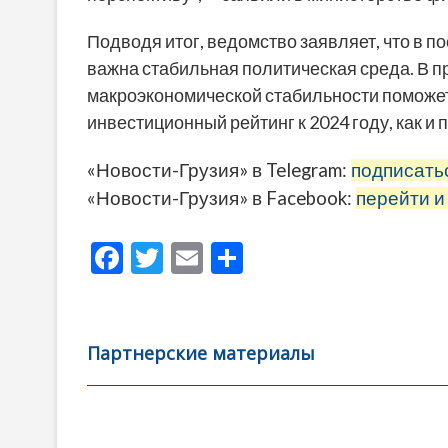
Подводя итог, ведомство заявляет, что в п
важна стабильная политическая среда. В 
макроэкономической стабильности поможет 
инвестиционный рейтинг к 2024 году, как и
«Новости-Грузия» в Telegram:
подписать
«Новости-Грузия» в Facebook:
перейти и
F
T
E
О
ac
w
m
тп
e
itt
ai
р
b
er
l
а
Партнерские материалы
o
в
o
и