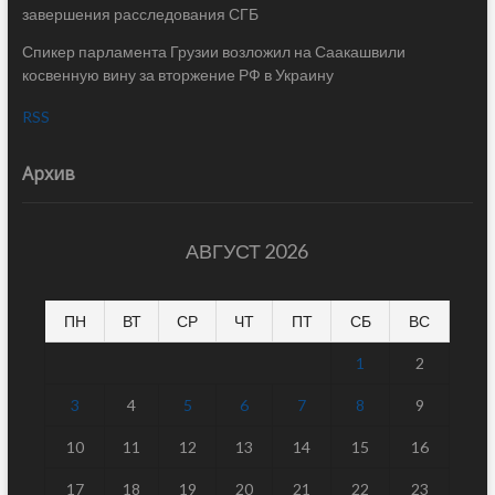
завершения расследования СГБ
Спикер парламента Грузии возложил на Саакашвили
косвенную вину за вторжение РФ в Украину
RSS
Архив
АВГУСТ 2026
ПН
ВТ
СР
ЧТ
ПТ
СБ
ВС
1
2
3
4
5
6
7
8
9
10
11
12
13
14
15
16
17
18
19
20
21
22
23