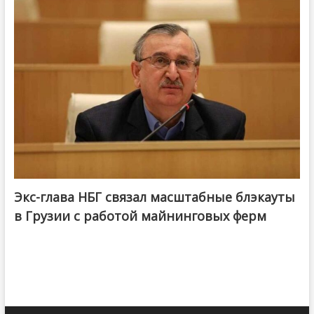
Экс-глава НБГ связал масштабные блэкауты
в Грузии с работой майнинговых ферм