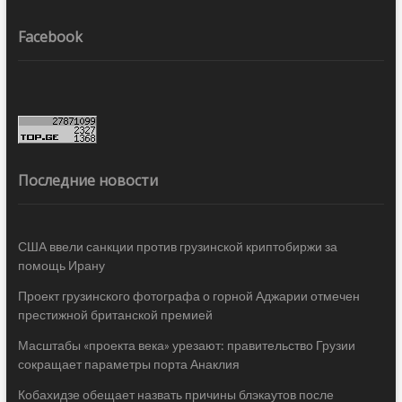
Facebook
Последние новости
США ввели санкции против грузинской криптобиржи за
помощь Ирану
Проект грузинского фотографа о горной Аджарии отмечен
престижной британской премией
Масштабы «проекта века» урезают: правительство Грузии
сокращает параметры порта Анаклия
Кобахидзе обещает назвать причины блэкаутов после