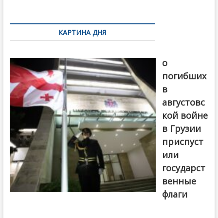
k
ть
Навигация
по
КАРТИНА ДНЯ
записям
В память
о
погибших
в
августовс
кой войне
в Грузии
приспуст
или
государст
венные
флаги