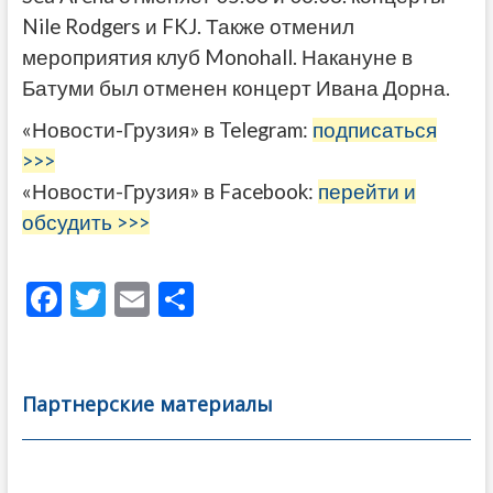
Nile Rodgers и FKJ. Также отменил
мероприятия клуб Monohall. Накануне в
Батуми был отменен концерт Ивана Дорна.
«Новости-Грузия» в Telegram:
подписаться
>>>
«Новости-Грузия» в Facebook:
перейти и
обсудить >>>
F
T
E
О
ac
w
m
тп
e
itt
ai
р
b
er
l
а
Партнерские материалы
o
в
o
и