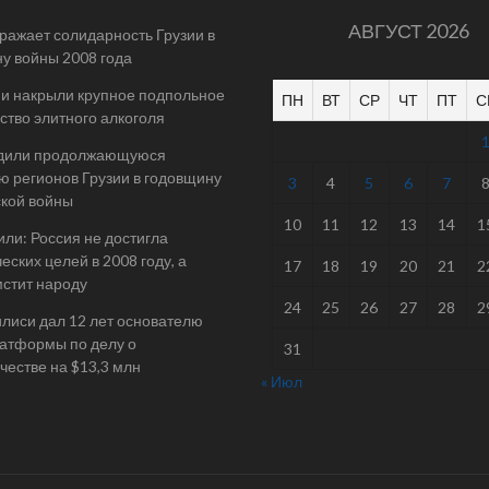
АВГУСТ 2026
ражает солидарность Грузии в
у войны 2008 года
и накрыли крупное подпольное
ПН
ВТ
СР
ЧТ
ПТ
С
ство элитного алкоголя
дили продолжающуюся
ю регионов Грузии в годовщину
3
4
5
6
7
ской войны
10
11
12
13
14
1
ли: Россия не достигла
еских целей в 2008 году, а
17
18
19
20
21
2
мстит народу
24
25
26
27
28
2
илиси дал 12 лет основателю
атформы по делу о
31
естве на $13,3 млн
« Июл