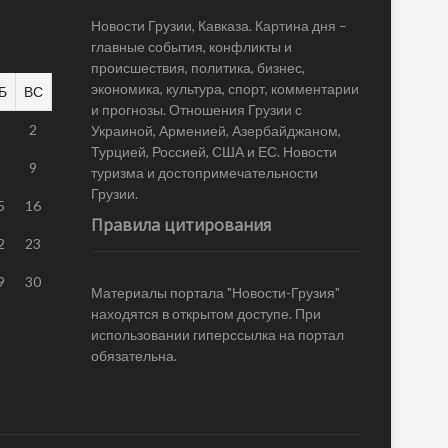
Новости Грузии, Кавказа. Картина дня –
главные события, конфликты и
происшествия, политика, бизнес,
экономика, культура, спорт, комментарии
Б
ВС
и прогнозы. Отношения Грузии с
1
2
Украиной, Арменией, Азербайджаном,
Турцией, Россией, США и ЕС. Новости
8
9
туризма и достопримечательности
Грузии.
5
16
Правила цитирования
2
23
9
30
Материалы портала "Новости-Грузия"
находятся в открытом доступе. При
использовании гиперссылка на портал
обязательна.