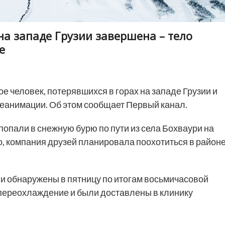
на западе Грузии завершена – тело
е
е человек, потерявшихся в горах на западе Грузии и
реанимации. Об этом сообщает Первый канал.
опали в снежную бурю по пути из села Бохваури на
, компания друзей планировала поохотиться в район
ли обнаружены в пятницу по итогам восьмичасовой
 переохлаждение и были доставлены в клинику