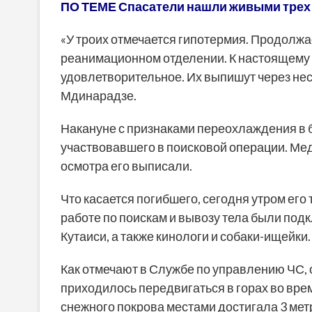
ПО ТЕМЕ Спасатели нашли живыми трех 
«У троих отмечается гипотермия. Продолжа
реанимационном отделении. К настоящему 
удовлетворительное. Их выпишут через нес
Мдинарадзе.
Накануне с признаками переохлаждения в б
участвовавшего в поисковой операции. Ме
осмотра его выписали.
Что касается погибшего, сегодня утром его 
работе по поискам и вывозу тела были под
Кутаиси, а также кинологи и собаки-ищейки.
Как отмечают в Службе по управлению ЧС,
приходилось передвигаться в горах во вре
снежного покрова местами достигала 3 мет