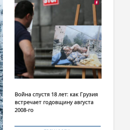
t
o
n
Фотовыставка на тему августовской войны 2008
года в Тбилиси, август 2018 года. Фото: Первый
Война спустя 18 лет: как Грузия
канал
встречает годовщину августа
2008-го