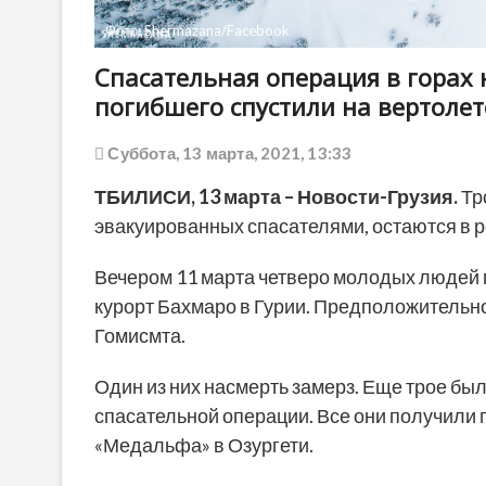
Фото: Shermazana/Facebook
Спасательная операция в горах 
погибшего спустили на вертолет
Суббота, 13 марта, 2021, 13:33
ТБИЛИСИ, 13 марта – Новости-Грузия.
Тро
эвакуированных спасателями, остаются в 
Вечером 11 марта четверо молодых людей п
курорт Бахмаро в Гурии. Предположительно
Гомисмта.
Один из них насмерть замерз. Еще трое бы
спасательной операции. Все они получили
«Медальфа» в Озургети.