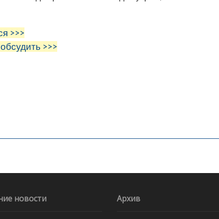
ся >>>
 обсудить >>>
ние новости
Архив