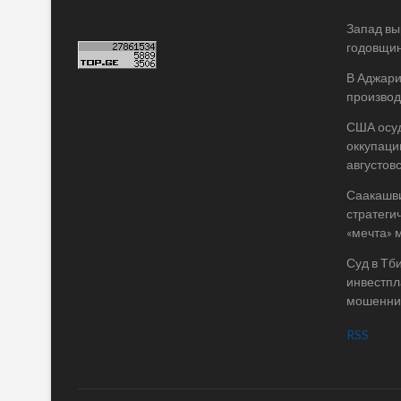
Запад вы
годовщин
В Аджари
производ
США осу
оккупаци
августов
Саакашви
стратегич
«мечта» 
Суд в Тб
инвестпл
мошеннич
RSS