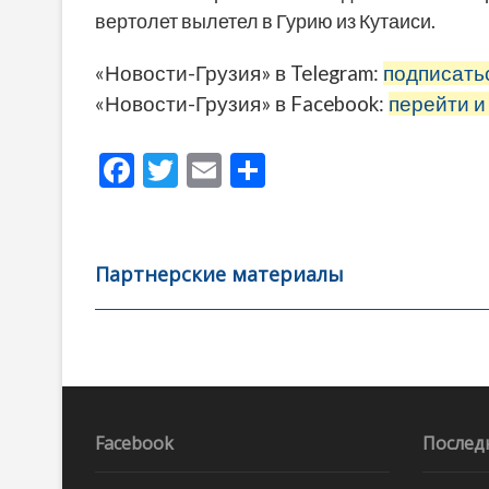
вертолет вылетел в Гурию из Кутаиси.
«Новости-Грузия» в Telegram:
подписать
«Новости-Грузия» в Facebook:
перейти и
F
T
E
О
ac
w
m
тп
e
itt
ai
р
b
er
l
а
Партнерские материалы
o
в
o
и
k
ть
Навигация
по
записям
Facebook
Послед