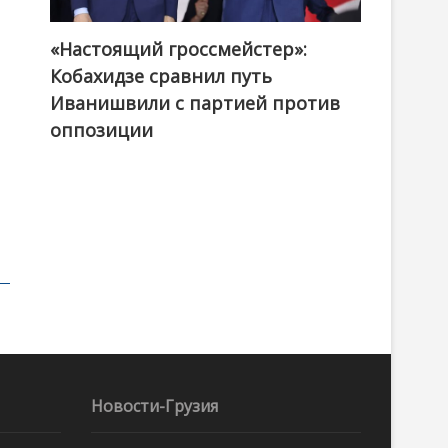
«Настоящий гроссмейстер»:
@ქართული ოცნება / Georgian Dream
Кобахидзе сравнил путь
Иванишвили с партией против
оппозиции
Новости-Грузия