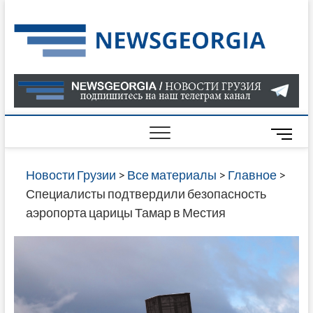
Skip
to
Нов
САМАЯ
content
АКТУАЛ
Гру
ИНФОР
О СОБ
В ГРУЗ
НОВОС
M
ГРУЗИИ
e
ОНЛАЙН
n
Новости Грузии
>
Все материалы
>
Главное
>
САЙТЕ 
u
Специалисты подтвердили безопасность
НАЙДЕ
B
аэропорта царицы Тамар в Местия
НОВОС
u
ПОЛИТ
t
ЭКОНО
t
КУЛЬТУ
o
СПОРТА
n
МНОГО