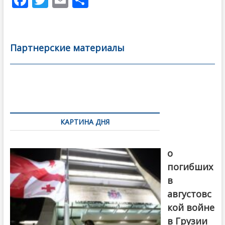
ac
w
m
тп
e
itt
ai
р
b
er
l
а
Партнерские материалы
o
в
o
и
k
ть
Навигация
по
КАРТИНА ДНЯ
записям
В память
о
погибших
в
августовс
кой войне
в Грузии