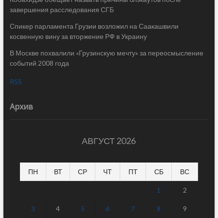
завершения расследования СГБ
Спикер парламента Грузии возложил на Саакашвили
косвенную вину за вторжение РФ в Украину
В Москве похвалили «Грузинскую мечту» за переосмысление
событий 2008 года
RSS
Архив
АВГУСТ 2026
ПН
ВТ
СР
ЧТ
ПТ
СБ
ВС
1
2
3
4
5
6
7
8
9