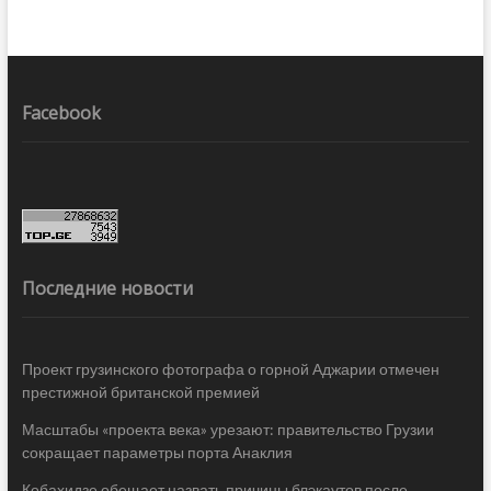
Facebook
Последние новости
Проект грузинского фотографа о горной Аджарии отмечен
престижной британской премией
Масштабы «проекта века» урезают: правительство Грузии
сокращает параметры порта Анаклия
Кобахидзе обещает назвать причины блэкаутов после