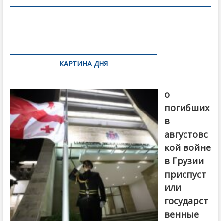
o
в
o
и
k
ть
Навигация
по
КАРТИНА ДНЯ
записям
В память
о
погибших
в
августовс
кой войне
в Грузии
приспуст
или
государст
венные