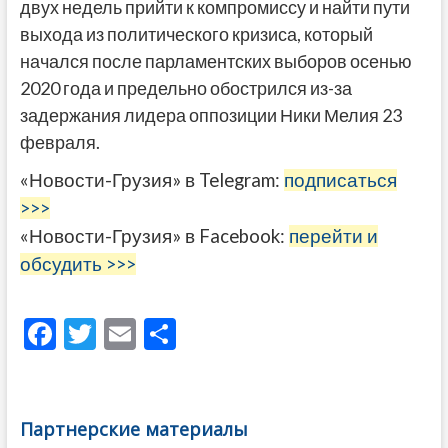
двух недель прийти к компромиссу и найти пути
выхода из политического кризиса, который
начался после парламентских выборов осенью
2020 года и предельно обострился из-за
задержания лидера оппозиции Ники Мелия 23
февраля.
«Новости-Грузия» в Telegram:
подписаться
>>>
«Новости-Грузия» в Facebook:
перейти и
обсудить >>>
F
T
E
О
ac
w
m
тп
e
itt
ai
р
b
er
l
а
Партнерские материалы