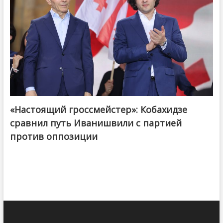
«Настоящий гроссмейстер»: Кобахидзе
@ქართული ოცნება / Georgian Dream
сравнил путь Иванишвили с партией
против оппозиции