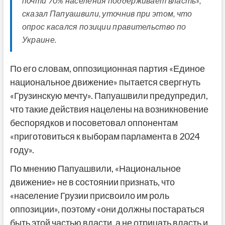
почти 70% населения поддерживает власть»,
сказал Папуашвили, уточнив при этом, что
опрос касался позиции правительство по
Украине.
По его словам, оппозиционная партия «Единое
национальное движение» пытается свергнуть
«Грузинскую мечту». Папуашвили предупредил,
что такие действия нацелены на возникновение
беспорядков и посоветовал оппонентам
«приготовиться к выборам парламента в 2024
году».
По мнению Папуашвили, «Национальное
движение» не в состоянии признать, что
«население Грузии присвоило им роль
оппозиции», поэтому «они должны постараться
быть этой частью власти, а не отрицать власть и