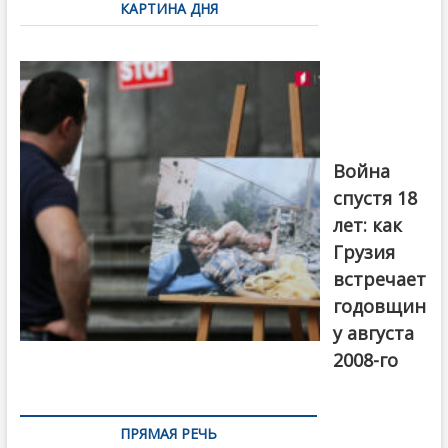
КАРТИНА ДНЯ
записям
Фотовыставка
на тему
августовской
войны 2008
года в Тбилиси,
август 2018
года. Фото:
Война
Первый канал
спустя 18
лет: как
Грузия
встречает
годовщин
у августа
2008-го
ПРЯМАЯ РЕЧЬ