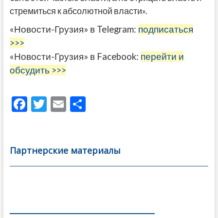
стремиться к абсолютной власти».
«Новости-Грузия» в Telegram:
подписаться
>>>
«Новости-Грузия» в Facebook:
перейти и
обсудить >>>
F
T
E
О
ac
w
m
тп
e
itt
ai
р
b
er
l
а
Партнерские материалы
o
в
o
и
k
ть
Навигация
по