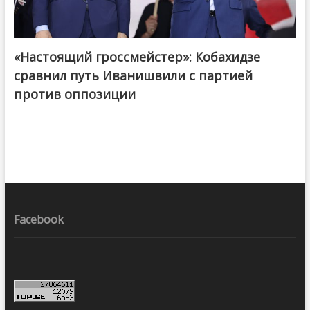
«Настоящий гроссмейстер»: Кобахидзе
@ქართული ოცნება / Georgian Dream
сравнил путь Иванишвили с партией
против оппозиции
Facebook