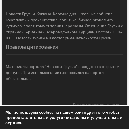
Новости Грузии, Кавказа. Картина дня – главные события,
конфликты и происшествия, политика, бизнес, экономика,
культура, спорт, комментарии и прогнозы. Отношения Грузии с
Украиной, Арменией, Азербайджаном, Турцией, Россией, США
и ЕС. Новости туризма и достопримечательности Грузии.
Правила цитирования
Материалы портала "Новости-Грузия" находятся в открытом
доступе. При использовании гиперссылка на портал
обязательна.
Политика конфиденциальности
Мы используем cookies на нашем сайте для того чтобы
Новости Грузии
| Black Sea Press LTD © 2020 All Rights Reserved /
предоставлять наши услуги читателям и улучшать наши
Design & development —
COCODO BRANDO
сервисы.