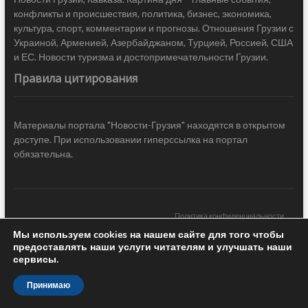
конфликты и происшествия, политика, бизнес, экономика,
культура, спорт, комментарии и прогнозы. Отношения Грузии с
Украиной, Арменией, Азербайджаном, Турцией, Россией, США
и ЕС. Новости туризма и достопримечательности Грузии.
Правила цитирования
Материалы портала "Новости-Грузия" находятся в открытом
доступе. При использовании гиперссылка на портал
обязательна.
Политика конфиденциальности
Мы используем cookies на нашем сайте для того чтобы
Новости Грузии
| Black Sea Press LTD © 2020 All Rights Reserved /
предоставлять наши услуги читателям и улучшать наши
Design & development —
COCODO BRANDO
сервисы.
Принимаю