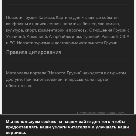
Новости Грузии, Кавказа. Картина дня – главные события,
конфликты и происшествия, политика, бизнес, экономика,
культура, спорт, комментарии и прогнозы. Отношения Грузии с
Украиной, Арменией, Азербайджаном, Турцией, Россией, США
и ЕС. Новости туризма и достопримечательности Грузии.
Правила цитирования
Материалы портала "Новости-Грузия" находятся в открытом
доступе. При использовании гиперссылка на портал
обязательна.
Политика конфиденциальности
Мы используем cookies на нашем сайте для того чтобы
Новости Грузии
| Black Sea Press LTD © 2020 All Rights Reserved /
предоставлять наши услуги читателям и улучшать наши
Design & development —
COCODO BRANDO
сервисы.