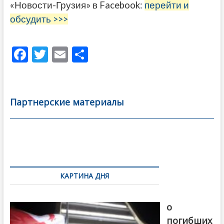
«Новости-Грузия» в Facebook:
перейти и
обсудить >>>
F
T
E
О
ac
w
m
тп
e
itt
ai
р
b
er
l
а
Партнерские материалы
o
в
o
и
k
ть
Навигация
по
КАРТИНА ДНЯ
записям
В память
о
погибших