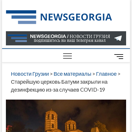
Skip
to
Нов
САМАЯ
content
АКТУАЛ
Гру
ИНФОР
О СОБ
В ГРУЗ
НОВОС
M
ГРУЗИИ
e
ОНЛАЙН
n
Новости Грузии
>
Все материалы
>
Главное
>
САЙТЕ 
u
Старейшую церковь Батуми закрыли на
НАЙДЕ
B
дезинфекцию из-за случаев COVID-19
НОВОС
u
ПОЛИТ
t
ЭКОНО
t
КУЛЬТУ
o
СПОРТА
n
МНОГО