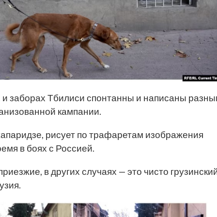
х и заборах Тбилиси спонтанны и написаны разн
ганизованной кампании.
апаридзе, рисует по трафаретам изображения
ремя в боях с Россией.
риезжие, в других случаях — это чисто грузински
узия.