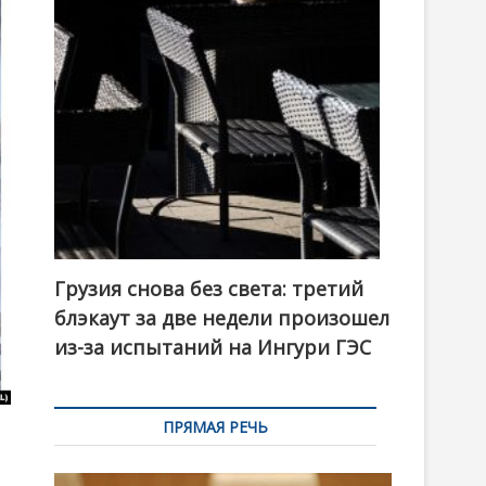
t
o
n
Грузия снова без света: третий
блэкаут за две недели произошел
из-за испытаний на Ингури ГЭС
ПРЯМАЯ РЕЧЬ