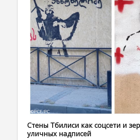
©РСЕ/РС
Стены Тбилиси как соцсети и зе
уличных надписей