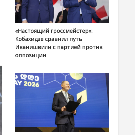
«Настоящий гроссмейстер»:
@ქართული ოცნება / Georgian Dream
Кобахидзе сравнил путь
Иванишвили с партией против
оппозиции