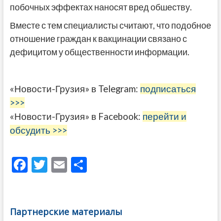
побочных эффектах наносят вред обшеству.
Вместе с тем специалисты считают, что подобное
отношение граждан к вакцинации связано с
дефицитом у общественности информации.
«Новости-Грузия» в Telegram:
подписаться
>>>
«Новости-Грузия» в Facebook:
перейти и
обсудить >>>
F
T
E
О
ac
w
m
тп
e
itt
ai
р
b
er
l
а
Партнерские материалы