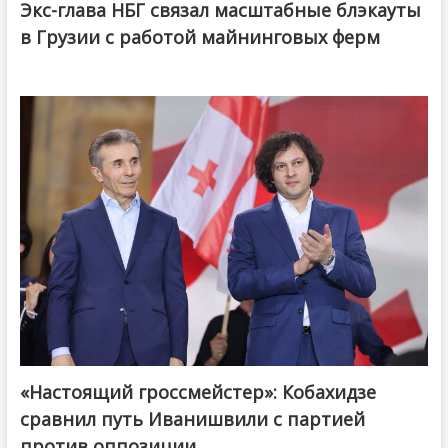
Экс-глава НБГ связал масштабные блэкауты
в Грузии с работой майнинговых ферм
«Настоящий гроссмейстер»: Кобахидзе
@ქართული ოცნება / Georgian Dream
сравнил путь Иванишвили с партией
против оппозиции