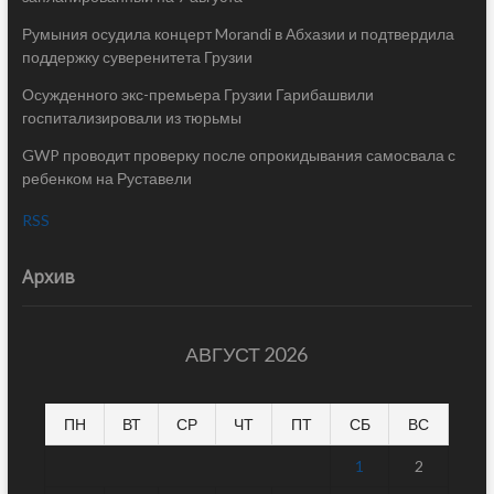
Румыния осудила концерт Morandi в Абхазии и подтвердила
поддержку суверенитета Грузии
Осужденного экс-премьера Грузии Гарибашвили
госпитализировали из тюрьмы
GWP проводит проверку после опрокидывания самосвала с
ребенком на Руставели
RSS
Архив
АВГУСТ 2026
ПН
ВТ
СР
ЧТ
ПТ
СБ
ВС
1
2