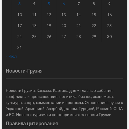
3
4
5
6
7
8
9
10
11
12
13
14
15
16
17
18
19
20
21
22
23
24
25
26
27
28
29
30
31
« Июл
Новости-Грузия
Новости Грузии, Кавказа. Картина дня – главные события,
конфликты и происшествия, политика, бизнес, экономика,
культура, спорт, комментарии и прогнозы. Отношения Грузии с
Украиной, Арменией, Азербайджаном, Турцией, Россией, США
и ЕС. Новости туризма и достопримечательности Грузии.
Правила цитирования