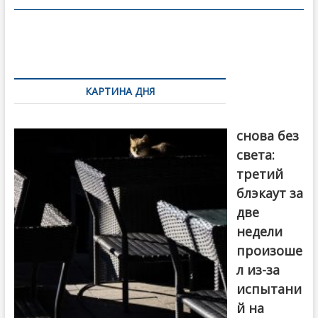
o
в
o
и
k
ть
Навигация
по
КАРТИНА ДНЯ
записям
Грузия
снова без
света:
третий
блэкаут за
две
недели
произоше
л из-за
испытани
й на