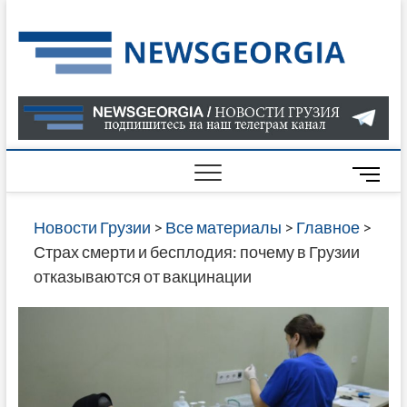
Skip
to
Нов
САМАЯ
content
АКТУАЛ
Гру
ИНФОР
О СОБ
В ГРУЗ
НОВОС
M
ГРУЗИИ
e
ОНЛАЙН
n
Новости Грузии
>
Все материалы
>
Главное
>
САЙТЕ 
u
Страх смерти и бесплодия: почему в Грузии
НАЙДЕ
B
отказываются от вакцинации
НОВОС
u
ПОЛИТ
t
ЭКОНО
t
КУЛЬТУ
o
СПОРТА
n
МНОГО