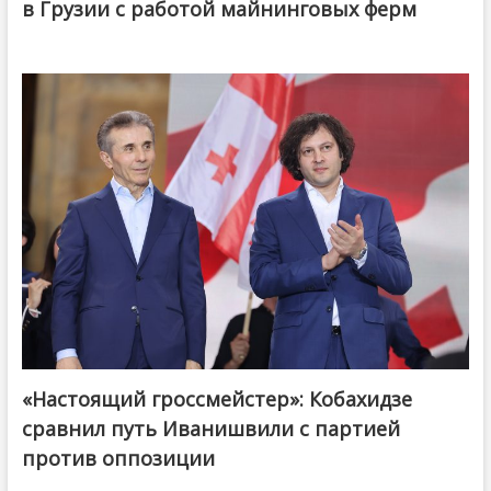
в Грузии с работой майнинговых ферм
«Настоящий гроссмейстер»: Кобахидзе
@ქართული ოცნება / Georgian Dream
сравнил путь Иванишвили с партией
против оппозиции