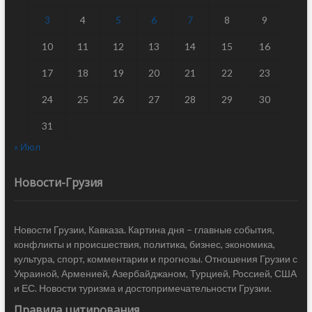
3
4
5
6
7
8
9
10
11
12
13
14
15
16
17
18
19
20
21
22
23
24
25
26
27
28
29
30
31
« Июл
Новости-Грузия
Новости Грузии, Кавказа. Картина дня – главные события,
конфликты и происшествия, политика, бизнес, экономика,
культура, спорт, комментарии и прогнозы. Отношения Грузии с
Украиной, Арменией, Азербайджаном, Турцией, Россией, США
и ЕС. Новости туризма и достопримечательности Грузии.
Правила цитирования