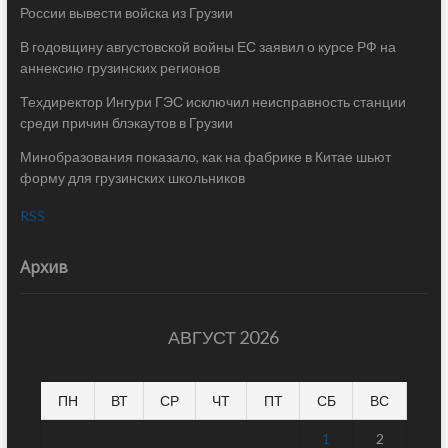
России вывести войска из Грузии
В годовщину августовской войны ЕС заявил о курсе РФ на
аннексию грузинских регионов
Техдиректор Ингури ГЭС исключил неисправность станции
среди причин блэкаутов в Грузии
Минобразования показало, как на фабрике в Китае шьют
форму для грузинских школьников
RSS
Архив
АВГУСТ 2026
ПН
ВТ
СР
ЧТ
ПТ
СБ
ВС
1
2