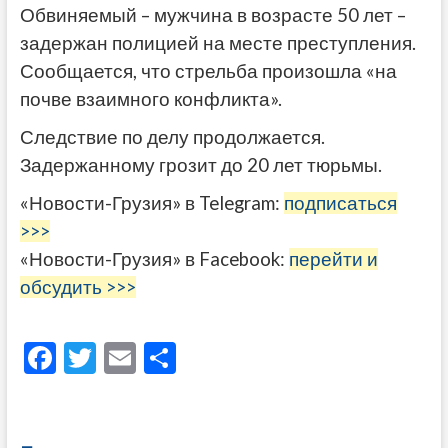
Обвиняемый – мужчина в возрасте 50 лет –
задержан полицией на месте преступления.
Сообщается, что стрельба произошла «на
почве взаимного конфликта».
Следствие по делу продолжается.
Задержанному грозит до 20 лет тюрьмы.
«Новости-Грузия» в Telegram:
подписаться
>>>
«Новости-Грузия» в Facebook:
перейти и
обсудить >>>
F
T
E
О
ac
w
m
тп
e
itt
ai
р