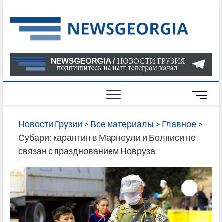
Skip
to
Нов
САМАЯ
content
АКТУАЛ
Гру
ИНФОР
О СОБ
В ГРУЗ
НОВОС
M
ГРУЗИИ
e
ОНЛАЙН
n
Новости Грузии
>
Все материалы
>
Главное
>
САЙТЕ 
u
Субари: карантин в Марнеули и Болниси не
НАЙДЕ
B
связан с празднованием Новруза
НОВОС
u
ПОЛИТ
t
ЭКОНО
t
КУЛЬТУ
o
СПОРТА
n
МНОГО