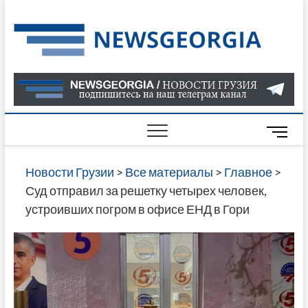
Skip
to
Нов
САМАЯ
content
АКТУАЛ
Гру
ИНФОР
О СОБ
В ГРУЗ
НОВОС
M
ГРУЗИИ
e
ОНЛАЙН
n
Новости Грузии
>
Все материалы
>
Главное
>
САЙТЕ 
u
Суд отправил за решетку четырех человек,
НАЙДЕ
B
устроивших погром в офисе ЕНД в Гори
НОВОС
u
ПОЛИТ
t
ЭКОНО
t
КУЛЬТУ
o
СПОРТА
n
МНОГО