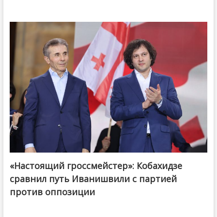
«Настоящий гроссмейстер»: Кобахидзе
@ქართული ოცნება / Georgian Dream
сравнил путь Иванишвили с партией
против оппозиции