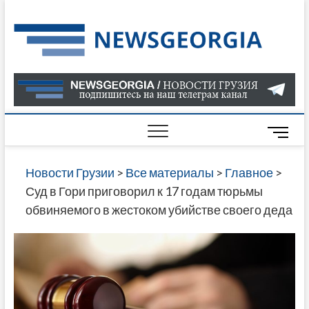
Skip
to
Нов
САМАЯ
content
АКТУАЛ
Гру
ИНФОР
О СОБ
В ГРУЗ
НОВОС
M
ГРУЗИИ
e
ОНЛАЙН
n
Новости Грузии
>
Все материалы
>
Главное
>
САЙТЕ 
u
Суд в Гори приговорил к 17 годам тюрьмы
НАЙДЕ
B
обвиняемого в жестоком убийстве своего деда
НОВОС
u
ПОЛИТ
t
ЭКОНО
t
КУЛЬТУ
o
СПОРТА
n
МНОГО