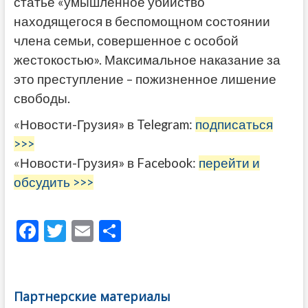
статье «умышленное убийство
находящегося в беспомощном состоянии
члена семьи, совершенное с особой
жестокостью». Максимальное наказание за
это преступление – пожизненное лишение
свободы.
«Новости-Грузия» в Telegram:
подписаться
>>>
«Новости-Грузия» в Facebook:
перейти и
обсудить >>>
F
T
E
О
ac
w
m
тп
e
itt
ai
р
b
er
l
а
Партнерские материалы