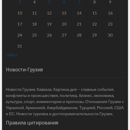
3
4
5
6
7
8
9
10
11
12
13
14
15
16
17
18
19
20
21
22
23
24
25
26
27
28
29
30
31
« Июл
Новости-Грузия
Новости Грузии, Кавказа. Картина дня – главные события,
конфликты и происшествия, политика, бизнес, экономика,
культура, спорт, комментарии и прогнозы. Отношения Грузии с
Украиной, Арменией, Азербайджаном, Турцией, Россией, США
и ЕС. Новости туризма и достопримечательности Грузии.
Правила цитирования