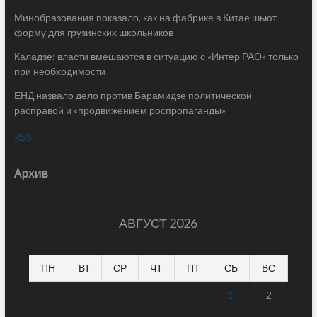
Минобразования показало, как на фабрике в Китае шьют
форму для грузинских школьников
Каладзе: власти вмешаются в ситуацию с «Интер РАО» только
при необходимости
ЕНД назвало дело против Барамидзе политической
расправой и «продвижением роспропаганды»
RSS
Архив
АВГУСТ 2026
ПН
ВТ
СР
ЧТ
ПТ
СБ
ВС
1
2