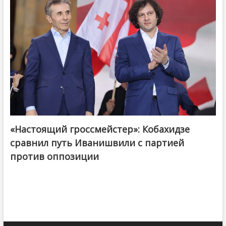
«Настоящий гроссмейстер»: Кобахидзе
@ქართული ოცნება / Georgian Dream
сравнил путь Иванишвили с партией
против оппозиции