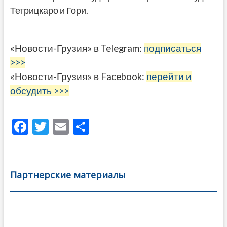
Тетрицкаро и Гори.
«Новости-Грузия» в Telegram:
подписаться
>>>
«Новости-Грузия» в Facebook:
перейти и
обсудить >>>
F
T
E
О
ac
w
m
тп
e
itt
ai
р
b
er
l
а
Партнерские материалы
o
в
o
и
k
ть
Навигация