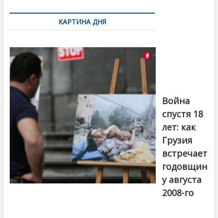
по
КАРТИНА ДНЯ
записям
Фотовыставка
на тему
августовской
войны 2008
года в Тбилиси,
август 2018
года. Фото:
Война
Первый канал
спустя 18
лет: как
Грузия
встречает
годовщин
у августа
2008-го