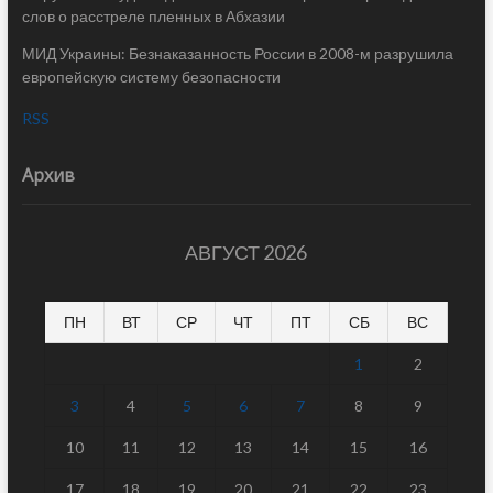
слов о расстреле пленных в Абхазии
МИД Украины: Безнаказанность России в 2008-м разрушила
европейскую систему безопасности
RSS
Архив
АВГУСТ 2026
ПН
ВТ
СР
ЧТ
ПТ
СБ
ВС
1
2
3
4
5
6
7
8
9
10
11
12
13
14
15
16
17
18
19
20
21
22
23