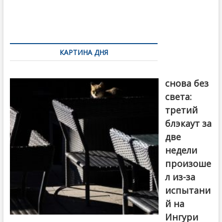
o
и
k
ть
Навигация
по
КАРТИНА ДНЯ
записям
Грузия
снова без
света:
третий
блэкаут за
две
недели
произоше
л из-за
испытани
й на
Ингури