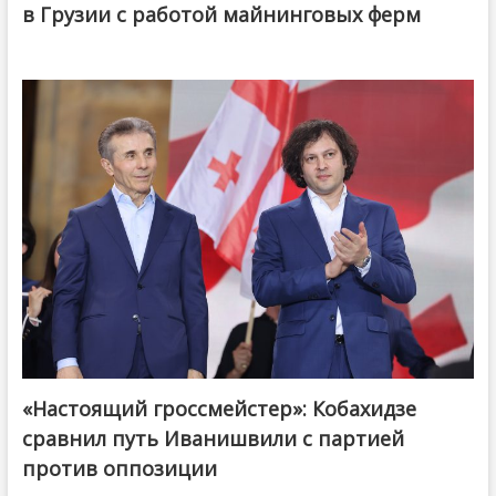
в Грузии с работой майнинговых ферм
«Настоящий гроссмейстер»: Кобахидзе
@ქართული ოცნება / Georgian Dream
сравнил путь Иванишвили с партией
против оппозиции