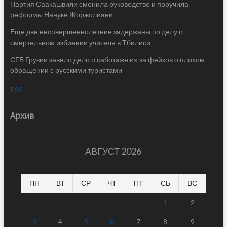
Партия Саакашвили сменила руководство и поручила
реформы Нануке Жоржолиани
Еще две несовершеннолетние задержаны по делу о
смертельном избиении учителя в Тбилиси
СГБ Грузии завело дело о саботаже из-за фейков о плохом
обращении с русскими туристами
RSS
Архив
АВГУСТ 2026
ПН
ВТ
СР
ЧТ
ПТ
СБ
ВС
1
2
3
4
5
6
7
8
9