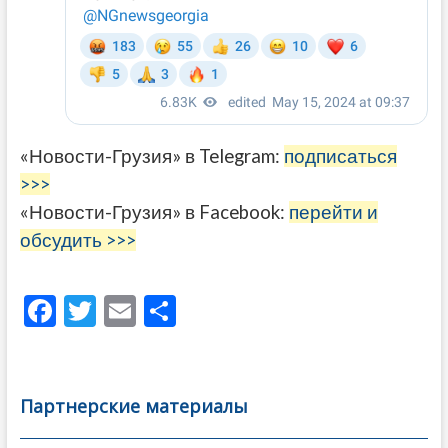
«Новости-Грузия» в Telegram:
подписаться
>>>
«Новости-Грузия» в Facebook:
перейти и
обсудить >>>
F
T
E
О
ac
w
m
тп
e
itt
ai
р
b
er
l
а
Партнерские материалы
o
в