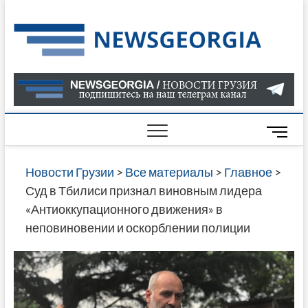
Skip
to
Нов
САМАЯ
content
АКТУАЛ
Гру
ИНФОР
О СОБ
В ГРУЗ
НОВОС
M
ГРУЗИИ
e
ОНЛАЙН
n
Новости Грузии
>
Все материалы
>
Главное
>
САЙТЕ 
u
Суд в Тбилиси признал виновным лидера
НАЙДЕ
B
«Антиоккупационного движения» в
НОВОС
u
неповиновении и оскорблении полиции
ПОЛИТ
t
ЭКОНО
t
КУЛЬТУ
o
СПОРТА
n
МНОГО