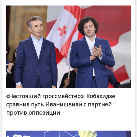
«Настоящий гроссмейстер»: Кобахидзе
@ქართული ოცნება / Georgian Dream
сравнил путь Иванишвили с партией
против оппозиции