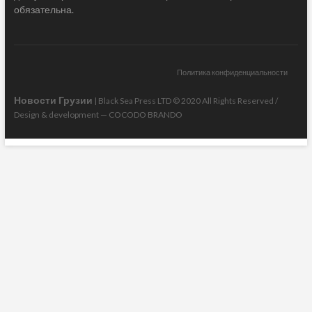
обязательна.
Политика конфиденциальности
Новости Грузии
| Black Sea Press LTD © 2020 All Rights Reserved /
Design & development —
COCODO BRANDO