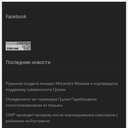
Facebook
Последние новости
Румыния осудила концерт Morandi в Абхазии и подтвердила
поддержку суверенитета Грузии
Осужденного экс-премьера Грузии Гарибашвили
госпитализировали из тюрьмы
GWP проводит проверку после опрокидывания самосвала с
ребенком на Руставели