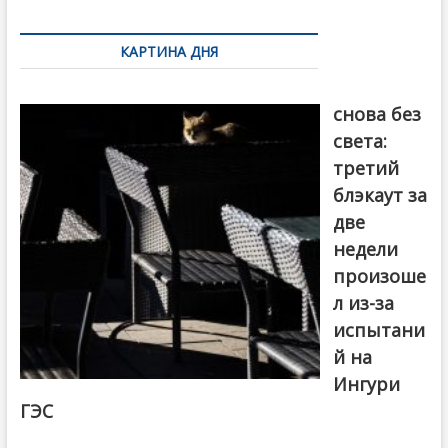
k
ть
Навигация
по
КАРТИНА ДНЯ
записям
Грузия
снова без
света:
третий
блэкаут за
две
недели
произоше
л из-за
испытани
й на
Ингури
ГЭС