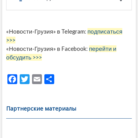
«Новости-Грузия» в Telegram:
подписаться
>>>
«Новости-Грузия» в Facebook:
перейти и
обсудить >>>
F
T
E
О
ac
w
m
тп
e
itt
ai
р
b
er
l
а
Партнерские материалы
o
в
o
и