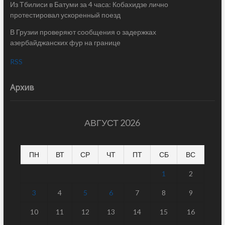
Из Тбилиси в Батуми за 4 часа: Кобахидзе лично
протестировал ускоренный поезд
В Грузии проверяют сообщения о задержках
азербайджанских фур на границе
RSS
Архив
АВГУСТ 2026
ПН
ВТ
СР
ЧТ
ПТ
СБ
ВС
1
2
3
4
5
6
7
8
9
10
11
12
13
14
15
16