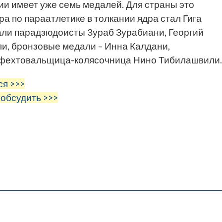
ии имеет уже семь медалей. Для страны это
а по параатлетике в толкании ядра стал Гига
ли парадзюдоисты Зураб Зурабиани, Георгий
и, бронзовые медали – Инна Калдани,
 фехтовальщица-колясочница Нино Тибилашвили.
ся >>>
 обсудить >>>