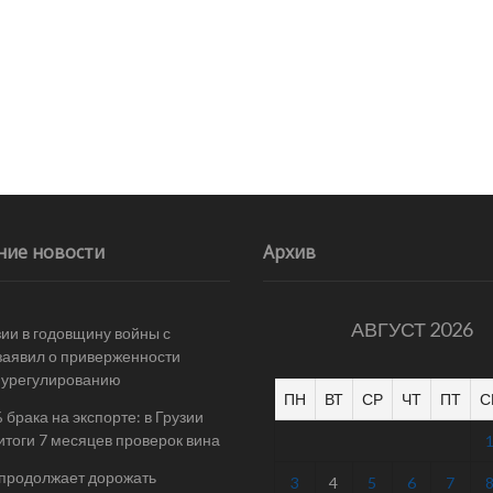
ние новости
Архив
АВГУСТ 2026
ии в годовщину войны с
заявил о приверженности
 урегулированию
ПН
ВТ
СР
ЧТ
ПТ
С
 брака на экспорте: в Грузии
итоги 7 месяцев проверок вина
 продолжает дорожать
3
4
5
6
7