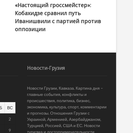
«Настоящий гроссмейстер»:
@ქართული ოცნება / Georgian Dream
Кобахидзе сравнил путь
Иванишвили с партией против
оппозиции
Новости-Грузия
Новости Грузии, Кавказа. Картина дня –
главные события, конфликты и
происшествия, политика, бизнес,
экономика, культура, спорт, комментарии
Б
ВС
и прогнозы. Отношения Грузии с
1
2
Украиной, Арменией, Азербайджаном,
Турцией, Россией, США и ЕС. Новости
8
9
туризма и достопримечательности