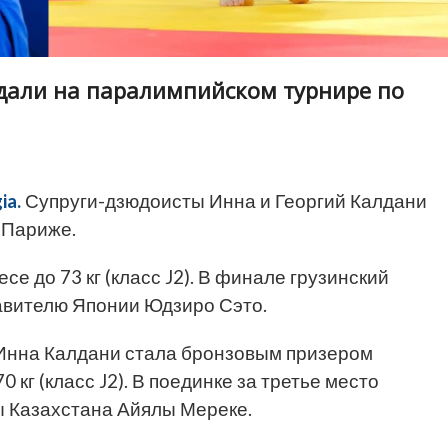
едали на паралимпийском турнире по
ia.
Супруги-дзюдоисты Инна и Георгий Калдани
 Париже.
се до 73 кг (класс J2). В финале грузинский
авителю Японии Юдзиро Сэто.
а Инна Калдани стала бронзовым призером
кг (класс J2). В поединке за третье место
ы Казахстана Айялы Мереке.