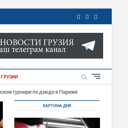
ГРУЗИИ. НОВОСТИ ГРУЗИИ ОНЛАЙН. НА
МИКИ, КУЛЬТУРЫ, СПОРТА И МНОГОЕ
M
 ГРУЗИИ
e
n
йском турнире по дзюдо в Париже
u
КАРТИНА ДНЯ
B
u
t