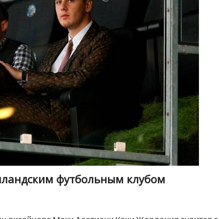
олландским футбольным клубом