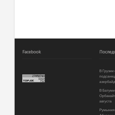
Facebook
Послед
В Грузии
подсанкц
азербай
В Батуми
Орбакайт
августа
Румыния 