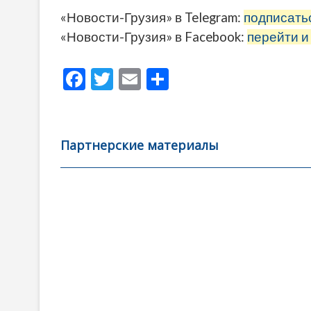
«Новости-Грузия» в Telegram:
подписать
«Новости-Грузия» в Facebook:
перейти и
F
T
E
О
ac
w
m
тп
e
itt
ai
р
b
er
l
а
Партнерские материалы
o
в
o
и
k
ть
Навигация
по
записям