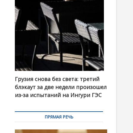
t
o
n
Грузия снова без света: третий
блэкаут за две недели произошел
из-за испытаний на Ингури ГЭС
ПРЯМАЯ РЕЧЬ