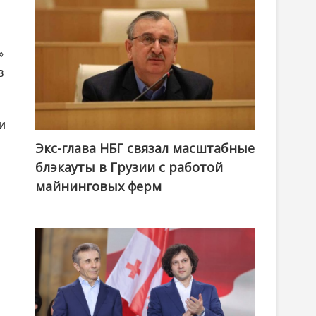
»
в
и
Экс-глава НБГ связал масштабные
блэкауты в Грузии с работой
майнинговых ферм