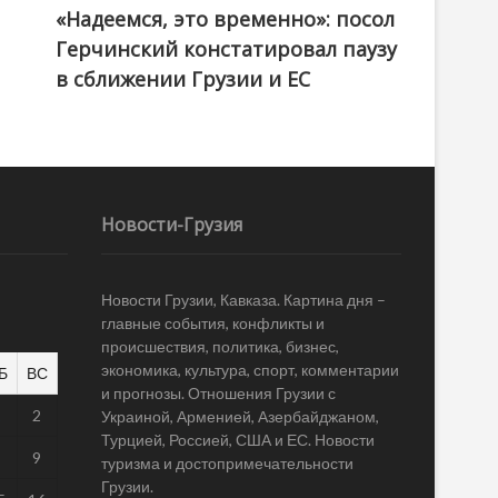
«Надеемся, это временно»: посол
Герчинский констатировал паузу
в сближении Грузии и ЕС
Новости-Грузия
Новости Грузии, Кавказа. Картина дня –
главные события, конфликты и
происшествия, политика, бизнес,
экономика, культура, спорт, комментарии
Б
ВС
и прогнозы. Отношения Грузии с
1
2
Украиной, Арменией, Азербайджаном,
Турцией, Россией, США и ЕС. Новости
8
9
туризма и достопримечательности
Грузии.