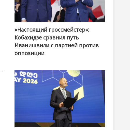
«Настоящий гроссмейстер»:
@ქართული ოცნება / Georgian Dream
Кобахидзе сравнил путь
Иванишвили с партией против
оппозиции