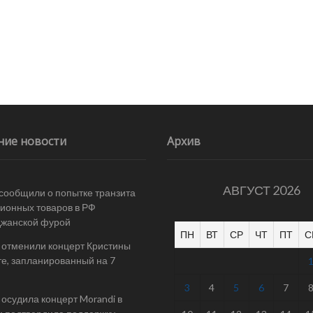
ние новости
Архив
АВГУСТ 2026
 сообщили о попытке транзита
ионных товаров в РФ
джанской фурой
ПН
ВТ
СР
ЧТ
ПТ
С
 отменили концерт Кристины
е, запланированный на 7
3
4
5
6
7
осудила концерт Morandi в