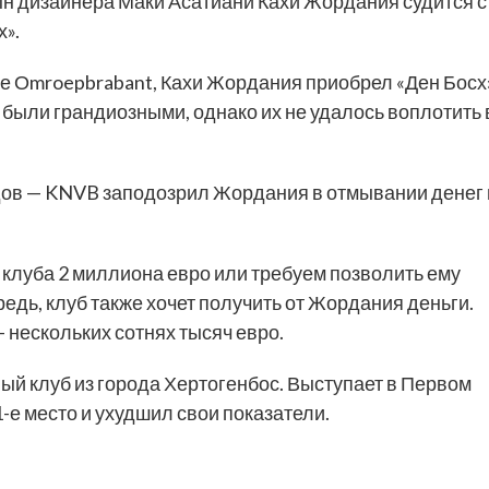
н дизайнера Маки Асатиани Кахи Жордания судится с
».
е Оmroepbrabant, Кахи Жордания приобрел «Ден Босх
 были грандиозными, однако их не удалось воплотить 
в — KNVB заподозрил Жордания в отмывании денег 
 клуба 2 миллиона евро или требуем позволить ему
редь, клуб также хочет получить от Жордания деньги.
 нескольких сотнях тысяч евро.
й клуб из города Хертогенбос. Выступает в Первом
-е место и ухудшил свои показатели.