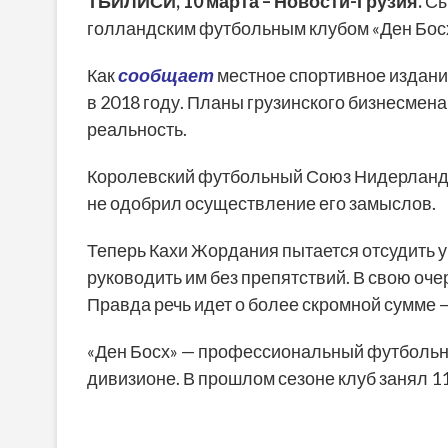
ТБИЛИСИ,
10 марта
– Новости-Грузия.
Сы
голландским футбольным клубом «Ден Босх
Как
сообщает
местное спортивное издани
в 2018 году. Планы грузинского бизнесмена
реальность.
Королевский футбольный Союз Нидерландо
не одобрил осуществление его замыслов.
Теперь Кахи Жордания пытается отсудить у
руководить им без препятствий. В свою оче
Правда речь идет о более скромной сумме —
«Ден Босх» — профессиональный футбольны
дивизионе. В прошлом сезоне клуб занял 11