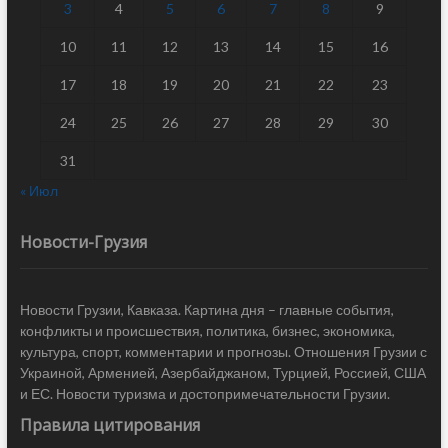
3
4
5
6
7
8
9
10
11
12
13
14
15
16
17
18
19
20
21
22
23
24
25
26
27
28
29
30
31
« Июл
Новости-Грузия
Новости Грузии, Кавказа. Картина дня – главные события,
конфликты и происшествия, политика, бизнес, экономика,
культура, спорт, комментарии и прогнозы. Отношения Грузии с
Украиной, Арменией, Азербайджаном, Турцией, Россией, США
и ЕС. Новости туризма и достопримечательности Грузии.
Правила цитирования