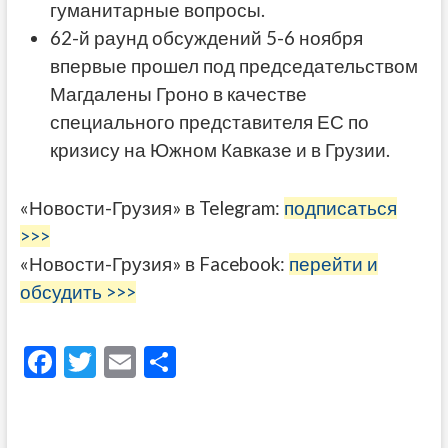
гуманитарные вопросы.
62-й раунд обсуждений 5-6 ноября
впервые прошел под председательством
Магдалены Гроно в качестве
специального представителя ЕС по
кризису на Южном Кавказе и в Грузии.
«Новости-Грузия» в Telegram:
подписаться
>>>
«Новости-Грузия» в Facebook:
перейти и
обсудить >>>
F
T
E
О
ac
w
m
тп
e
itt
ai
р