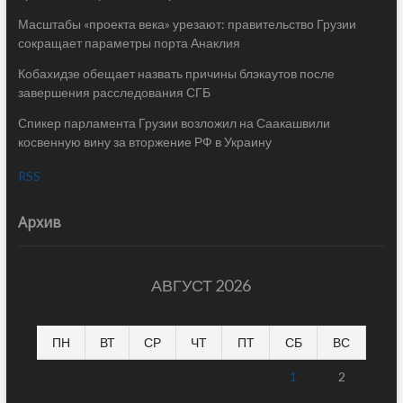
Масштабы «проекта века» урезают: правительство Грузии
сокращает параметры порта Анаклия
Кобахидзе обещает назвать причины блэкаутов после
завершения расследования СГБ
Спикер парламента Грузии возложил на Саакашвили
косвенную вину за вторжение РФ в Украину
RSS
Архив
АВГУСТ 2026
ПН
ВТ
СР
ЧТ
ПТ
СБ
ВС
1
2