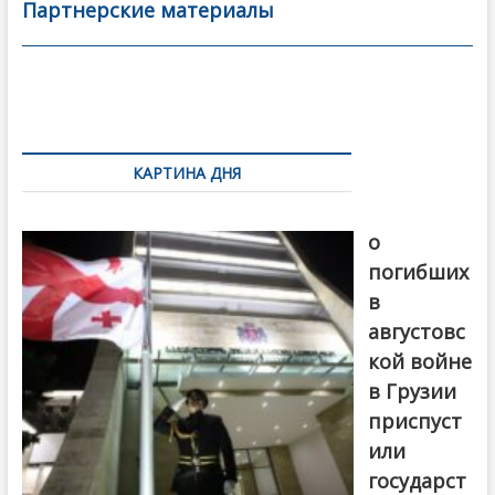
b
er
l
а
Партнерские материалы
o
в
o
и
k
ть
Навигация
по
КАРТИНА ДНЯ
записям
В память
о
погибших
в
августовс
кой войне
в Грузии
приспуст
или
государст