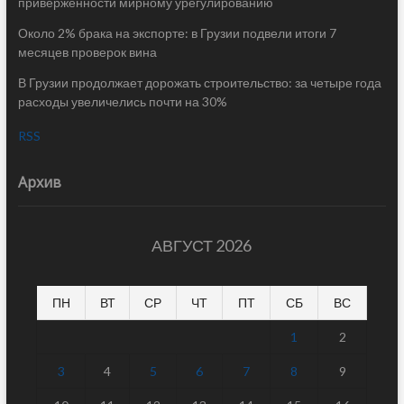
приверженности мирному урегулированию
Около 2% брака на экспорте: в Грузии подвели итоги 7
месяцев проверок вина
В Грузии продолжает дорожать строительство: за четыре года
расходы увеличелись почти на 30%
RSS
Архив
АВГУСТ 2026
ПН
ВТ
СР
ЧТ
ПТ
СБ
ВС
1
2
3
4
5
6
7
8
9