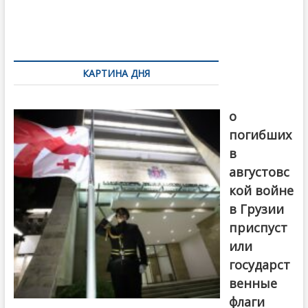
o
и
k
ть
Навигация
по
КАРТИНА ДНЯ
записям
В память
о
погибших
в
августовс
кой войне
в Грузии
приспуст
или
государст
венные
флаги