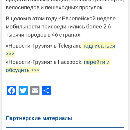
велосипедов и пешеходных прогулок.
В целом в этом году к Европейской неделе
мобильности присоединились более 2,6
тысячи городов в 46 странах.
«Новости-Грузия» в Telegram:
подписаться
>>>
«Новости-Грузия» в Facebook:
перейти и
обсудить >>>
F
T
E
О
ac
w
m
тп
e
itt
ai
р
b
er
l
а
Партнерские материалы
o
в