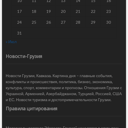
10
11
12
13
14
15
16
17
18
19
20
21
22
23
24
25
26
27
28
29
30
31
« Июл
Новости-Грузия
Новости Грузии, Кавказа. Картина дня – главные события,
конфликты и происшествия, политика, бизнес, экономика,
культура, спорт, комментарии и прогнозы. Отношения Грузии с
Украиной, Арменией, Азербайджаном, Турцией, Россией, США
и ЕС. Новости туризма и достопримечательности Грузии.
Правила цитирования
Материалы портала "Новости-Грузия" находятся в открытом