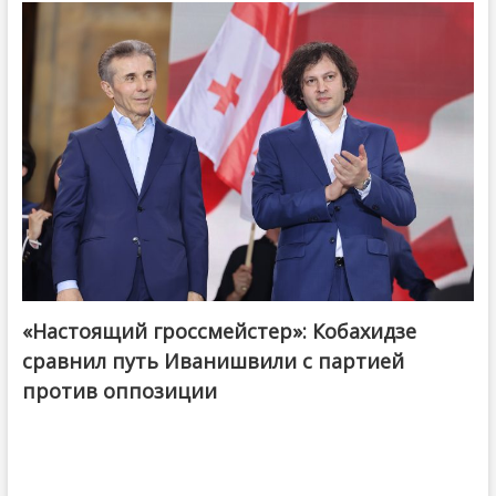
«Настоящий гроссмейстер»: Кобахидзе
@ქართული ოცნება / Georgian Dream
сравнил путь Иванишвили с партией
против оппозиции