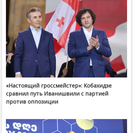
«Настоящий гроссмейстер»: Кобахидзе
@ქართული ოცნება / Georgian Dream
сравнил путь Иванишвили с партией
против оппозиции