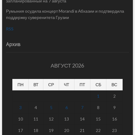
запланированный на 7 августа
Румыния осудила концерт Morandi в Абхазии и подтвердила
поддержку суверенитета Грузии
RSS
Архив
АВГУСТ 2026
ПН
ВТ
СР
ЧТ
ПТ
СБ
ВС
1
2
3
4
5
6
7
8
9
10
11
12
13
14
15
16
17
18
19
20
21
22
23