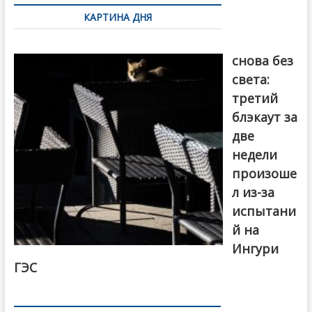
по
КАРТИНА ДНЯ
записям
Грузия
снова без
света:
третий
блэкаут за
две
недели
произоше
л из-за
испытани
й на
Ингури
ГЭС