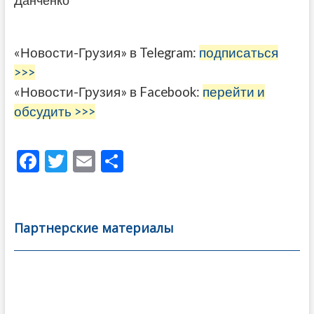
Данченко
«Новости-Грузия» в Telegram:
подписаться
>>>
«Новости-Грузия» в Facebook:
перейти и
обсудить >>>
F
T
E
О
ac
w
m
тп
e
itt
ai
р
b
er
l
а
Партнерские материалы
o
в
o
и
k
ть
Навигация