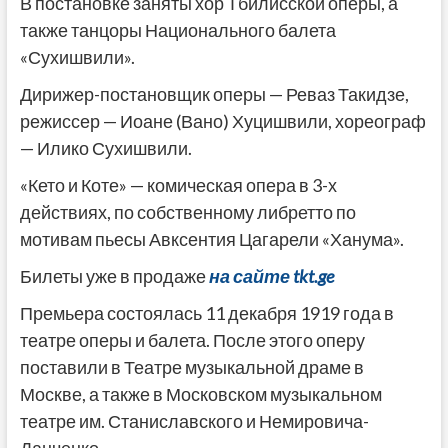
В постановке заняты хор Тбилисской оперы, а
также танцоры Национального балета
«Сухишвили».
Дирижер-постановщик оперы — Реваз Такидзе,
режиссер — Иоане (Вано) Хуцишвили, хореограф
— Илико Сухишвили.
«Кето и Коте» — комическая опера в 3-х
действиях, по собственному либретто по
мотивам пьесы Авксентия Цагарели «Ханума».
Билеты уже в продаже
на сайте tkt.ge
Премьера состоялась 11 декабря 1919 года в
театре оперы и балета. После этого оперу
поставили в Театре музыкальной драме в
Москве, а также в Московском музыкальном
театре им. Станиславского и Немировича-