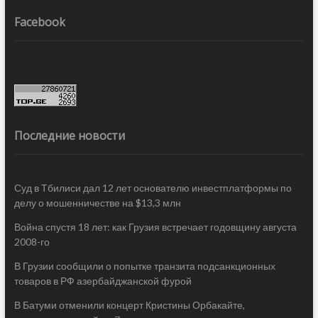
Facebook
Последние новости
Суд в Тбилиси дал 12 лет основателю инвестплатформы по
делу о мошенничестве на $13,3 млн
Война спустя 18 лет: как Грузия встречает годовщину августа
2008-го
В Грузии сообщили о попытке транзита подсанкционных
товаров в РФ азербайджанской фурой
В Батуми отменили концерт Кристины Орбакайте,