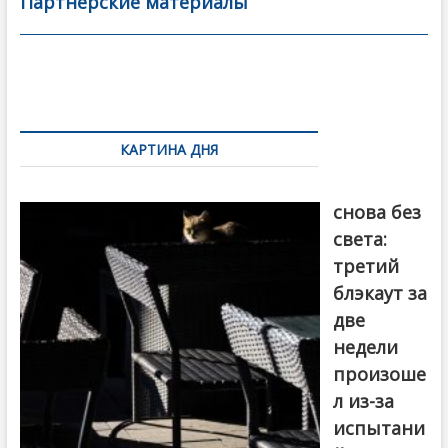
b
er
l
а
Партнерские материалы
o
в
o
и
k
ть
Навигация
по
КАРТИНА ДНЯ
записям
Грузия
снова без
света:
третий
блэкаут за
две
недели
произоше
л из-за
испытани