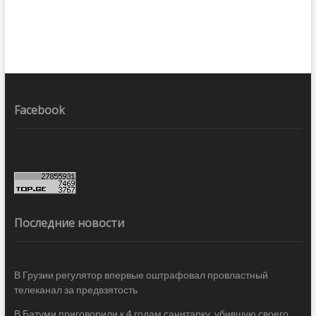
Facebook
Последние новости
В Грузии регулятор впервые оштрафовал провластный
телеканал за предвзятость
В Батуми приговорили к 4 годам санитарку, убившую своего