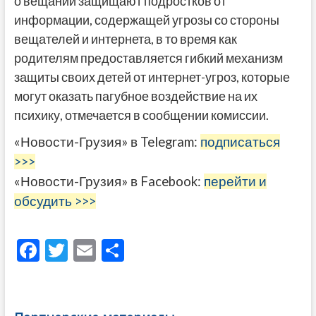
о вещании защищают подростков от
информации, содержащей угрозы со стороны
вещателей и интернета, в то время как
родителям предоставляется гибкий механизм
защиты своих детей от интернет-угроз, которые
могут оказать пагубное воздействие на их
психику, отмечается в сообщении комиссии.
«Новости-Грузия» в Telegram:
подписаться
>>>
«Новости-Грузия» в Facebook:
перейти и
обсудить >>>
F
T
E
О
ac
w
m
тп
e
itt
ai
р