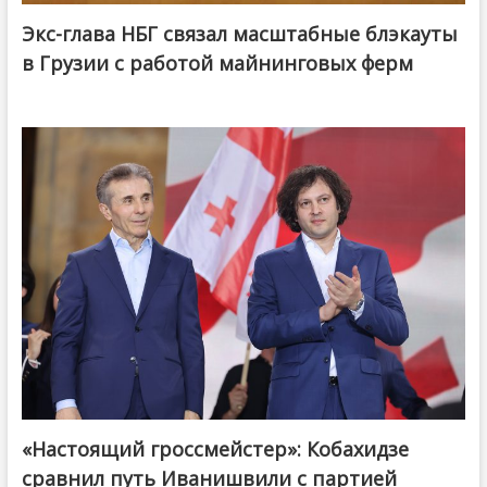
Экс-глава НБГ связал масштабные блэкауты
в Грузии с работой майнинговых ферм
«Настоящий гроссмейстер»: Кобахидзе
@ქართული ოცნება / Georgian Dream
сравнил путь Иванишвили с партией