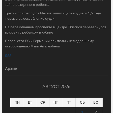
тайно рожденного ребенка
Третий приговор для Мелия: оппозиционеру дали 1,5 года
тюрьмы за оскорбление судьи
На перекопанном проспекте в центре Тбилиси перевернулся
грузовик с ребенком в кабине
Посольства ЕС и Германии призвали к немедленному
освобождению Мзии Амаглобели
RSS
Архив
АВГУСТ 2026
ПН
ВТ
СР
ЧТ
ПТ
СБ
ВС
1
2