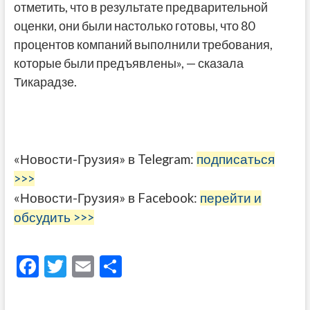
отметить, что в результате предварительной
оценки, они были настолько готовы, что 80
процентов компаний выполнили требования,
которые были предъявлены», — сказала
Тикарадзе.
«Новости-Грузия» в Telegram:
подписаться
>>>
«Новости-Грузия» в Facebook:
перейти и
обсудить >>>
F
T
E
О
ac
w
m
тп