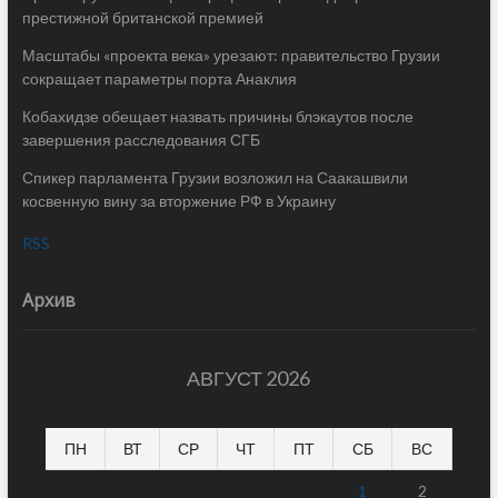
престижной британской премией
Масштабы «проекта века» урезают: правительство Грузии
сокращает параметры порта Анаклия
Кобахидзе обещает назвать причины блэкаутов после
завершения расследования СГБ
Спикер парламента Грузии возложил на Саакашвили
косвенную вину за вторжение РФ в Украину
RSS
Архив
АВГУСТ 2026
ПН
ВТ
СР
ЧТ
ПТ
СБ
ВС
1
2