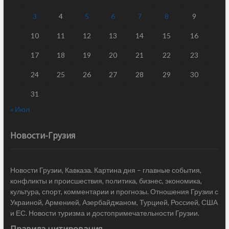
3
4
5
6
7
8
9
10
11
12
13
14
15
16
17
18
19
20
21
22
23
24
25
26
27
28
29
30
31
« Июл
Новости-Грузия
Новости Грузии, Кавказа. Картина дня – главные события,
конфликты и происшествия, политика, бизнес, экономика,
культура, спорт, комментарии и прогнозы. Отношения Грузии с
Украиной, Арменией, Азербайджаном, Турцией, Россией, США
и ЕС. Новости туризма и достопримечательности Грузии.
Правила цитирования