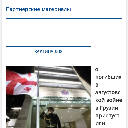
e
itt
ai
р
b
er
l
а
Партнерские материалы
o
в
o
и
k
ть
Навигация
по
КАРТИНА ДНЯ
записям
В память
о
погибших
в
августовс
кой войне
в Грузии
приспуст
или