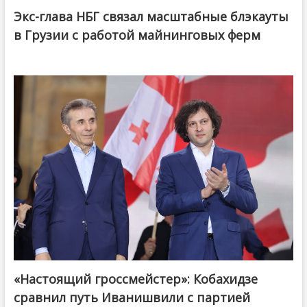
Экс-глава НБГ связал масштабные блэкауты
в Грузии с работой майнинговых ферм
«Настоящий гроссмейстер»: Кобахидзе
@ქართული ოცნება / Georgian Dream
сравнил путь Иванишвили с партией