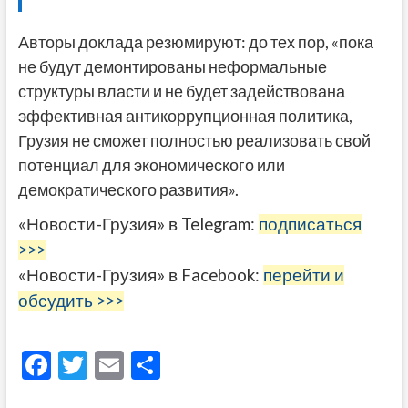
Авторы доклада резюмируют: до тех пор, «пока
не будут демонтированы неформальные
структуры власти и не будет задействована
эффективная антикоррупционная политика,
Грузия не сможет полностью реализовать свой
потенциал для экономического или
демократического развития».
«Новости-Грузия» в Telegram:
подписаться
>>>
«Новости-Грузия» в Facebook:
перейти и
обсудить >>>
F
T
E
О
ac
w
m
тп