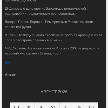
при необходимости
ЕНД назвало дело против Барамидзе политической
расправой и «продвижением роспропаганды»
Лондон, Париж, Берлин и Рим призвали Россию вывести
войска из Грузии
В Грузии возбудили дело о госизмене против Барамидзе из-за
слов о расстреле пленных в Абхазии
МИД Украины: Безнаказанность России в 2008-м разрушила
европейскую систему безопасности
RSS
Архив
АВГУСТ 2026
ПН
ВТ
СР
ЧТ
ПТ
СБ
ВС