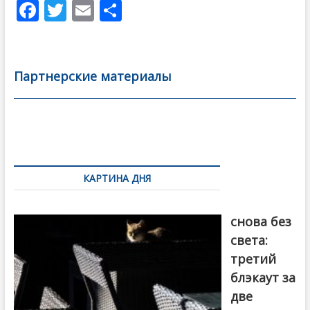
F
T
E
О
ac
w
m
тп
e
itt
ai
р
b
er
l
а
Партнерские материалы
o
в
o
и
k
ть
Навигация
по
КАРТИНА ДНЯ
записям
Грузия
снова без
света:
третий
блэкаут за
две