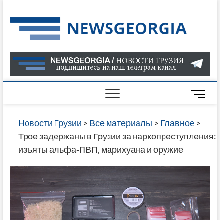
Skip
to
Нов
САМАЯ
content
АКТУАЛ
Гру
ИНФОР
О СОБ
В ГРУЗ
НОВОС
M
ГРУЗИИ
e
ОНЛАЙН
n
Новости Грузии
>
Все материалы
>
Главное
>
САЙТЕ 
u
Трое задержаны в Грузии за наркопреступления:
НАЙДЕ
B
изъяты альфа‑ПВП, марихуана и оружие
НОВОС
u
ПОЛИТ
t
ЭКОНО
t
КУЛЬТУ
o
СПОРТА
n
МНОГО