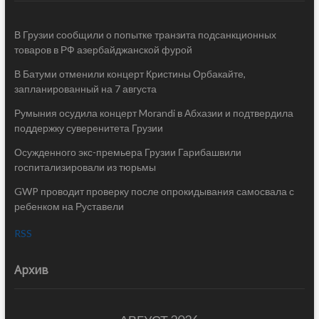
В Грузии сообщили о попытке транзита подсанкционных
товаров в РФ азербайджанской фурой
В Батуми отменили концерт Кристины Орбакайте,
запланированный на 7 августа
Румыния осудила концерт Morandi в Абхазии и подтвердила
поддержку суверенитета Грузии
Осужденного экс-премьера Грузии Гарибашвили
госпитализировали из тюрьмы
GWP проводит проверку после опрокидывания самосвала с
ребенком на Руставели
RSS
Архив