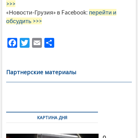
>>>
«Новости-Грузия» в Facebook:
перейти и
обсудить >>>
F
T
E
О
ac
w
m
тп
e
itt
ai
р
b
er
l
а
Партнерские материалы
o
в
o
и
k
ть
Навигация
по
КАРТИНА ДНЯ
записям
В память
о