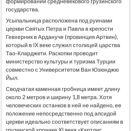
формировании средневекового грузинского
государства.
Усыпальница расположена под руинами
церкви Святых Петра и Павла в крепости
Гевхерник в Ардануче (провинция Артвин),
который в IX веке служил столицей царства
Тао-Кларджети.
Раскопки проводит
министерство культуры и туризма Турции
совместно с Университетом Ван Юзюнджю
Йыл.
Сводчатая каменная гробница имеет длину
около 2 метров и ширину 1,8 метра. Хотя
человеческих останков в ней не найдено, ее
положение непосредственно под апсидой
церкви идеально соответствует описаниям в
грузинской хронике XI века «Картлис