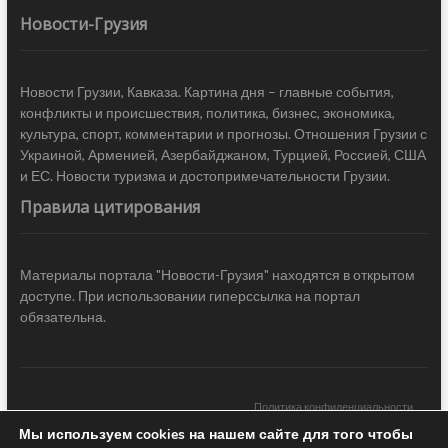
Новости-Грузия
Новости Грузии, Кавказа. Картина дня – главные события,
конфликты и происшествия, политика, бизнес, экономика,
культура, спорт, комментарии и прогнозы. Отношения Грузии с
Украиной, Арменией, Азербайджаном, Турцией, Россией, США
и ЕС. Новости туризма и достопримечательности Грузии.
Правила цитирования
Материалы портала "Новости-Грузия" находятся в открытом
доступе. При использовании гиперссылка на портал
обязательна.
Политика конфиденциальности
Мы используем cookies на нашем сайте для того чтобы
Новости Грузии
| Black Sea Press LTD © 2020 All Rights Reserved /