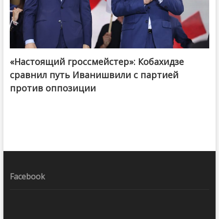
«Настоящий гроссмейстер»: Кобахидзе
@ქართული ოცნება / Georgian Dream
сравнил путь Иванишвили с партией
против оппозиции
Facebook