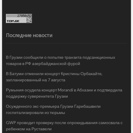
Последние новости
В Грузии сообщили о попытке транзита подсанкционных
товаров в РФ азербайджанской фурой
В Батуми отменили концерт Кристины Орбакайте,
запланированный на 7 августа
Румыния осудила концерт Morandi в Абхазии и подтвердила
поддержку суверенитета Грузии
Осужденного экс-премьера Грузии Гарибашвили
госпитализировали из тюрьмы
GWP проводит проверку после опрокидывания самосвала с
ребенком на Руставели