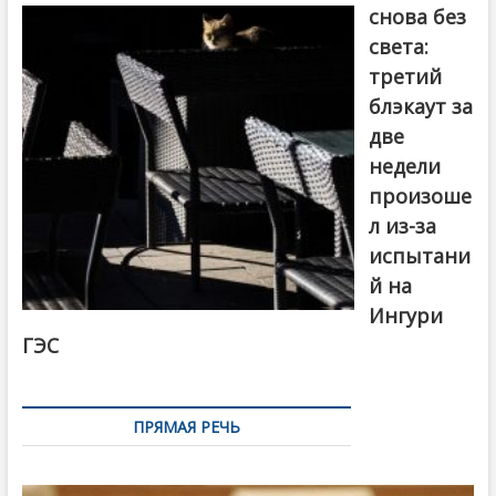
снова без
света:
третий
блэкаут за
две
недели
произоше
л из-за
испытани
й на
Ингури
ГЭС
ПРЯМАЯ РЕЧЬ