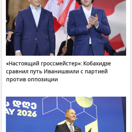
«Настоящий гроссмейстер»: Кобахидзе
@ქართული ოცნება / Georgian Dream
сравнил путь Иванишвили с партией
против оппозиции