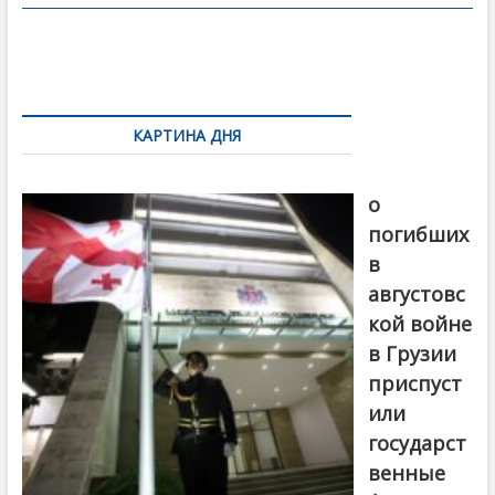
o
в
o
и
k
ть
Навигация
по
КАРТИНА ДНЯ
записям
В память
о
погибших
в
августовс
кой войне
в Грузии
приспуст
или
государст
венные