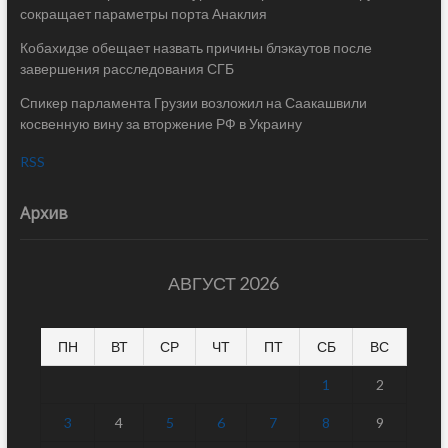
сокращает параметры порта Анаклия
Кобахидзе обещает назвать причины блэкаутов после
завершения расследования СГБ
Спикер парламента Грузии возложил на Саакашвили
косвенную вину за вторжение РФ в Украину
RSS
Архив
АВГУСТ 2026
ПН
ВТ
СР
ЧТ
ПТ
СБ
ВС
1
2
3
4
5
6
7
8
9