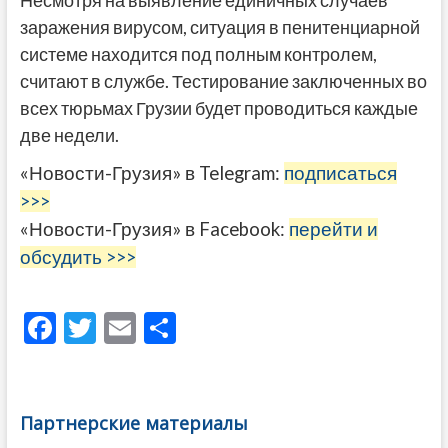
Несмотря на выявление единичных случаев
заражения вирусом, ситуация в пенитенциарной
системе находится под полным контролем,
считают в службе. Тестирование заключенных во
всех тюрьмах Грузии будет проводиться каждые
две недели.
«Новости-Грузия» в Telegram:
подписаться
>>>
«Новости-Грузия» в Facebook:
перейти и
обсудить >>>
F
T
E
О
ac
w
m
тп
e
itt
ai
р
b
er
l
а
Партнерские материалы