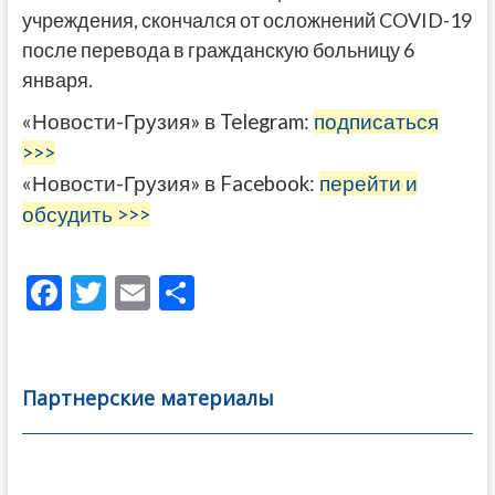
учреждения, скончался от осложнений COVID-19
после перевода в гражданскую больницу 6
января.
«Новости-Грузия» в Telegram:
подписаться
>>>
«Новости-Грузия» в Facebook:
перейти и
обсудить >>>
F
T
E
О
ac
w
m
тп
e
itt
ai
р
b
er
l
а
Партнерские материалы
o
в
o
и