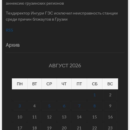
аннексию грузинских регионов
Техдиректор Ингури ГЭС исключил неисправность станции
среди причин блэкаутов в Грузии
RSS
Архив
АВГУСТ 2026
ПН
ВТ
СР
ЧТ
ПТ
СБ
ВС
1
2
3
4
5
6
7
8
9
10
11
12
13
14
15
16
17
18
19
20
21
22
23