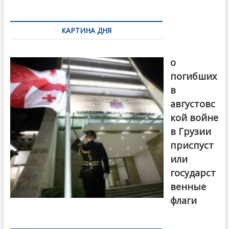
k
ть
Навигация
по
КАРТИНА ДНЯ
записям
В память
о
погибших
в
августовс
кой войне
в Грузии
приспуст
или
государст
венные
флаги