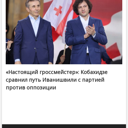
«Настоящий гроссмейстер»: Кобахидзе
@ქართული ოცნება / Georgian Dream
сравнил путь Иванишвили с партией
против оппозиции