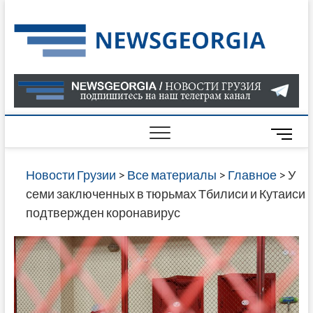
Skip
to
Нов
САМАЯ
content
АКТУАЛ
Гру
ИНФОР
О СОБ
В ГРУЗ
НОВОС
M
ГРУЗИИ
e
ОНЛАЙН
n
Новости Грузии
>
Все материалы
>
Главное
>
У
САЙТЕ 
u
семи заключенных в тюрьмах Тбилиси и Кутаиси
НАЙДЕ
B
подтвержден коронавирус
НОВОС
u
ПОЛИТ
t
ЭКОНО
t
КУЛЬТУ
o
СПОРТА
n
МНОГО