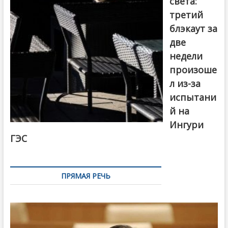
света:
третий
блэкаут за
две
недели
произоше
л из-за
испытани
й на
Ингури
ГЭС
ПРЯМАЯ РЕЧЬ