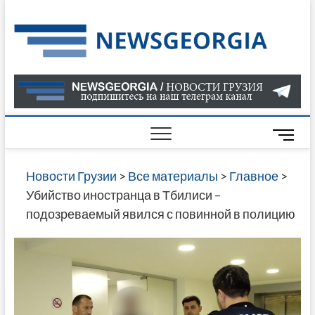
Skip
to
Нов
САМАЯ
content
АКТУАЛ
Гру
ИНФОР
О СОБ
В ГРУЗ
НОВОС
M
ГРУЗИИ
e
ОНЛАЙН
n
Новости Грузии
>
Все материалы
>
Главное
>
САЙТЕ 
u
Убийство иностранца в Тбилиси –
НАЙДЕ
B
подозреваемый явился с повинной в полицию
НОВОС
u
ПОЛИТ
t
ЭКОНО
t
КУЛЬТУ
o
СПОРТА
n
МНОГО