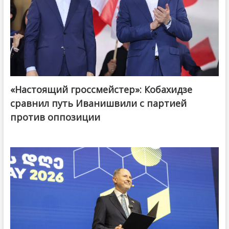
«Настоящий гроссмейстер»: Кобахидзе
@ქართული ოცნება / Georgian Dream
сравнил путь Иванишвили с партией
против оппозиции