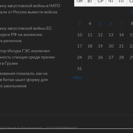
ПН
ВТ
СР
ЧТ
ПТ
С
ину августовской войны в НАТО
али от России вывести войска
3
4
5
6
7
ину августовской войны ЕС
 курсе РФ на аннексию
10
11
12
13
14
1
их регионов
17
18
19
20
21
2
тор Ингури ГЭС исключил
ность станции среди причин
24
25
26
27
28
2
 в Грузии
31
ования показало, как на
« Июл
в Китае шьют форму для
их школьников
rved / Design & development —
COCODO BRANDO