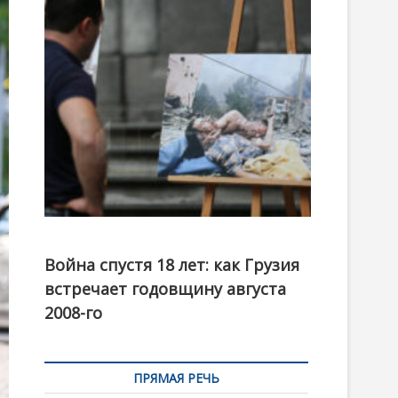
t
o
n
Фотовыставка на тему августовской войны 2008
года в Тбилиси, август 2018 года. Фото: Первый
Война спустя 18 лет: как Грузия
канал
встречает годовщину августа
2008-го
ПРЯМАЯ РЕЧЬ