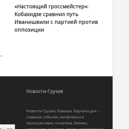
«Настоящий гроссмейстер»:
@ქართული ოცნება / Georgian Dream
Кобахидзе сравнил путь
Иванишвили с партией против
оппозиции
Новости-Грузия
Новости Грузии, Кавказа. Картина дня –
главные события, конфликты и
происшествия, политика, бизнес,
экономика, культура, спорт, комментарии