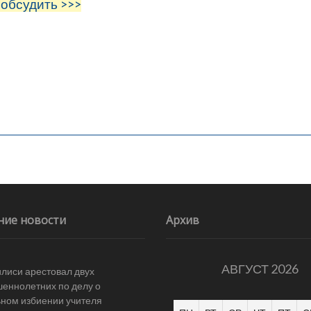
 обсудить >>>
ние новости
Архив
АВГУСТ 2026
илиси арестовал двух
еннолетних по делу о
ном избиении учителя