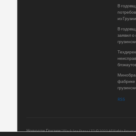
В годовщ
потребов
из Грузии
В годовщ
заявил о
грузинск
Техдирек
неисправ
блэкаутов
Минобраз
фабрике 
грузинск
RSS
Новости Грузии
| Black Sea Press LTD © 2020 All Rights Rese