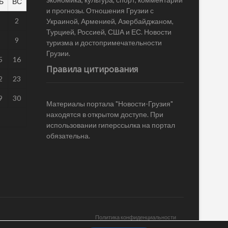
Б
ВС
и прогнозы. Отношения Грузии с
1
2
Украиной, Арменией, Азербайджаном,
Турцией, Россией, США и ЕС. Новости
8
9
туризма и достопримечательности
Грузии.
5
16
Правила цитирования
2
23
9
30
Материалы портала "Новости-Грузия"
находятся в открытом доступе. При
использовании гиперссылка на портал
обязательна.
Политика конфиденциальности