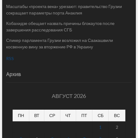
Масштабы «проекта века» урезают: правительство Грузии
сокращает параметры порта Анаклия
Кобахидзе обещает назвать причины блэкаутов после
завершения расследования СГБ
Спикер парламента Грузии возложил на Саакашвили
косвенную вину за вторжение РФ в Украину
RSS
Архив
АВГУСТ 2026
ПН
ВТ
СР
ЧТ
ПТ
СБ
ВС
1
2