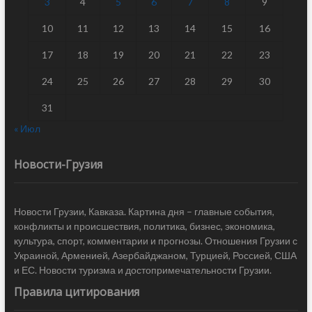
3
4
5
6
7
8
9
10
11
12
13
14
15
16
17
18
19
20
21
22
23
24
25
26
27
28
29
30
31
« Июл
Новости-Грузия
Новости Грузии, Кавказа. Картина дня – главные события,
конфликты и происшествия, политика, бизнес, экономика,
культура, спорт, комментарии и прогнозы. Отношения Грузии с
Украиной, Арменией, Азербайджаном, Турцией, Россией, США
и ЕС. Новости туризма и достопримечательности Грузии.
Правила цитирования