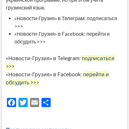
грузинский язык.
«Новости-Грузия» в Телеграм:
подписаться
>>>
«Новости-Грузия» в Facebook:
перейти и
обсудить >>>
«Новости-Грузия» в Telegram:
подписаться
>>>
«Новости-Грузия» в Facebook:
перейти и
обсудить >>>
F
T
E
О
ac
w
m
тп
e
itt
ai
р