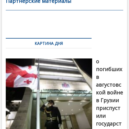
b
er
l
а
Партнерские материалы
o
в
o
и
k
ть
Навигация
по
КАРТИНА ДНЯ
записям
В память
о
погибших
в
августовс
кой войне
в Грузии
приспуст
или
государст