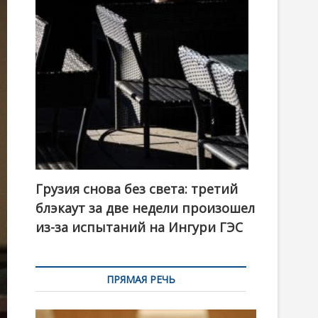
t
o
n
Грузия снова без света: третий
блэкаут за две недели произошел
из-за испытаний на Ингури ГЭС
ПРЯМАЯ РЕЧЬ