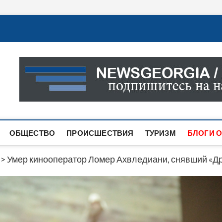
Новости Грузии
САМАЯ АКТУАЛЬНАЯ ИНФОРМАЦИЯ О СОБЫТИЯХ В 
САЙТЕ ВЫ НАЙДЕТЕ НОВОСТИ ПОЛИТИКИ, ЭКОНО
ДРУГОЕ.
ОБЩЕСТВО
ПРОИСШЕСТВИЯ
ТУРИЗМ
БЛОГИ О
>
Умер кинооператор Ломер Ахвледиани, снявший «Др