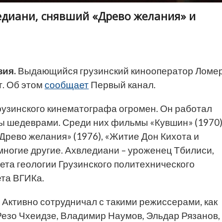
диани, снявший «Древо желания» и
зия.
Выдающийся грузинский кинооператор Ломе
т. Об этом
сообщает
Первый канал.
рузинского кинематографа огромен. Он работал
ны шедеврами. Среди них фильмы «Кувшин» (1970)
Древо желания» (1976), «Житие Дон Кихота и
 многие другие. Ахвледиани – уроженец Тбилиси,
тета геологии Грузинского политехнического
ета ВГИКа.
 Активно сотрудничал с такими режиссерами, как
Резо Чхеидзе, Владимир Наумов, Эльдар Рязанов,