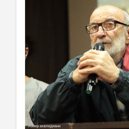
ломер ахвледиани