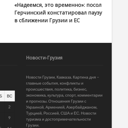
«Надеемся, это временно»: посол
Герчинский констатировал паузу
в сближении Грузии и ЕС
Новости-Грузия
Новости Грузии, Кавказа. Картина дня –
главные события, конфликты и
происшествия, политика, бизнес,
экономика, культура, спорт, комментарии
Б
ВС
и прогнозы. Отношения Грузии с
1
2
Украиной, Арменией, Азербайджаном,
Турцией, Россией, США и ЕС. Новости
8
9
туризма и достопримечательности
Грузии.