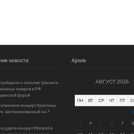
ние новости
Архив
АВГУСТ 2026
 сообщили о попытке транзита
ионных товаров в РФ
джанской фурой
ПН
ВТ
СР
ЧТ
ПТ
С
 отменили концерт Кристины
е, запланированный на 7
3
4
5
6
7
осудила концерт Morandi в