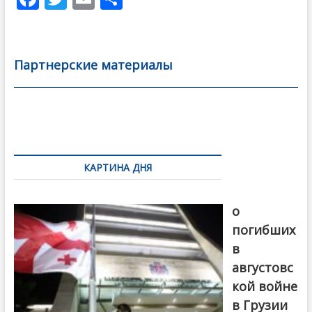
ac
w
m
тп
e
itt
ai
р
b
er
l
а
Партнерские материалы
o
в
o
и
k
ть
Навигация
по
КАРТИНА ДНЯ
записям
В память
о
погибших
в
августовс
кой войне
в Грузии