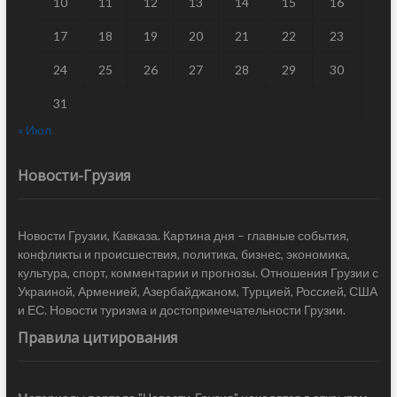
10
11
12
13
14
15
16
17
18
19
20
21
22
23
24
25
26
27
28
29
30
31
« Июл
Новости-Грузия
Новости Грузии, Кавказа. Картина дня – главные события,
конфликты и происшествия, политика, бизнес, экономика,
культура, спорт, комментарии и прогнозы. Отношения Грузии с
Украиной, Арменией, Азербайджаном, Турцией, Россией, США
и ЕС. Новости туризма и достопримечательности Грузии.
Правила цитирования