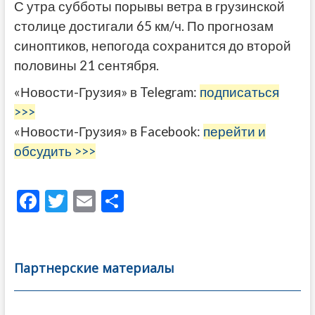
С утра субботы порывы ветра в грузинской
столице достигали 65 км/ч. По прогнозам
синоптиков, непогода сохранится до второй
половины 21 сентября.
«Новости-Грузия» в Telegram:
подписаться
>>>
«Новости-Грузия» в Facebook:
перейти и
обсудить >>>
F
T
E
О
ac
w
m
тп
e
itt
ai
р
b
er
l
а
Партнерские материалы
o
в
o
и