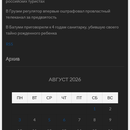
российских туристах
В Грузии регулятор впервые оштрафовал провластный
телеканал за предвзятость
В Батуми приговорили к 4 годам санитарку, убившую своего
тайно рожденного ребенка
RSS
Архив
АВГУСТ 2026
ПН
ВТ
СР
ЧТ
ПТ
СБ
ВС
1
2
3
4
5
6
7
8
9