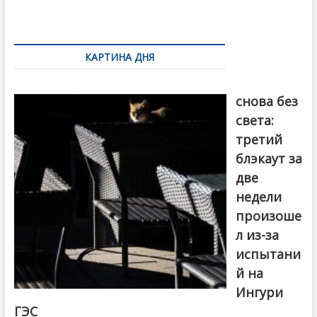
k
ть
Навигация
по
КАРТИНА ДНЯ
записям
Грузия
снова без
света:
третий
блэкаут за
две
недели
произоше
л из-за
испытани
й на
Ингури
ГЭС