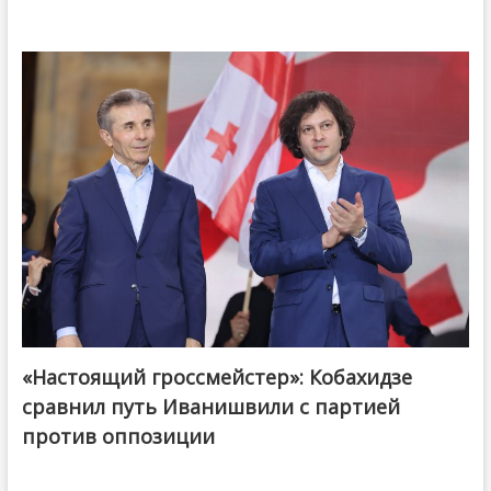
«Настоящий гроссмейстер»: Кобахидзе
@ქართული ოცნება / Georgian Dream
сравнил путь Иванишвили с партией
против оппозиции