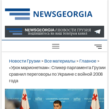
Skip
to
Нов
САМАЯ
content
АКТУАЛ
Гру
ИНФОР
О СОБ
В ГРУЗ
НОВОС
M
ГРУЗИИ
e
ОНЛАЙН
n
Новости Грузии
>
Все материалы
>
Главное
>
САЙТЕ 
u
«Урок марионеткам»: Спикер парламента Грузии
НАЙДЕ
B
сравнил переговоры по Украине с войной 2008
НОВОС
u
года
ПОЛИТ
t
ЭКОНО
t
КУЛЬТУ
o
СПОРТА
n
МНОГО