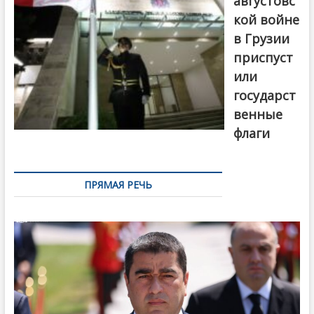
августовс
кой войне
в Грузии
приспуст
или
государст
венные
флаги
ПРЯМАЯ РЕЧЬ