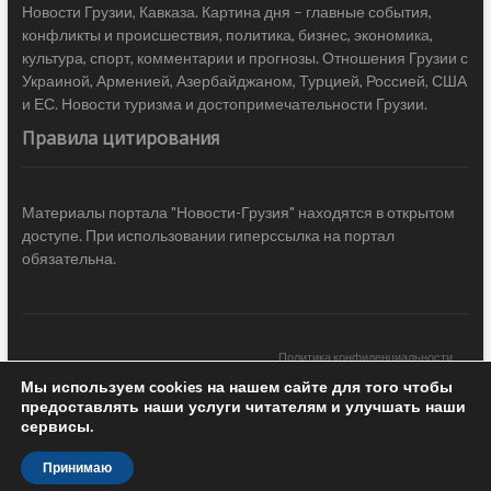
Новости Грузии, Кавказа. Картина дня – главные события,
конфликты и происшествия, политика, бизнес, экономика,
культура, спорт, комментарии и прогнозы. Отношения Грузии с
Украиной, Арменией, Азербайджаном, Турцией, Россией, США
и ЕС. Новости туризма и достопримечательности Грузии.
Правила цитирования
Материалы портала "Новости-Грузия" находятся в открытом
доступе. При использовании гиперссылка на портал
обязательна.
Политика конфиденциальности
Мы используем cookies на нашем сайте для того чтобы
Новости Грузии
| Black Sea Press LTD © 2020 All Rights Reserved /
предоставлять наши услуги читателям и улучшать наши
Design & development —
COCODO BRANDO
сервисы.
Принимаю