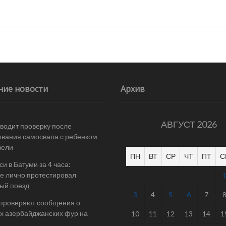
ние новости
Архив
АВГУСТ 2026
одит проверку после
вания самосвала с ребенком
вели
ПН
ВТ
СР
ЧТ
ПТ
С
и в Батуми за 4 часа:
е лично протестировал
ый поезд
3
4
5
6
7
 проверяют сообщения о
х азербайджанских фур на
10
11
12
13
14
1