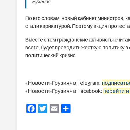
Рухадзе.
По его словам, новый кабинет министров, ка
стали карикатурой. Поэтому акция протест
Вместе с тем гражданские активисты счита
всего, будет проводить жесткую политику в
политический кризис.
«Новости-Грузия» в Telegram:
подписать
«Новости-Грузия» в Facebook:
перейти и
F
T
E
О
ac
w
m
тп
e
itt
ai
р