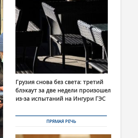
t
o
n
Грузия снова без света: третий
блэкаут за две недели произошел
из-за испытаний на Ингури ГЭС
ПРЯМАЯ РЕЧЬ