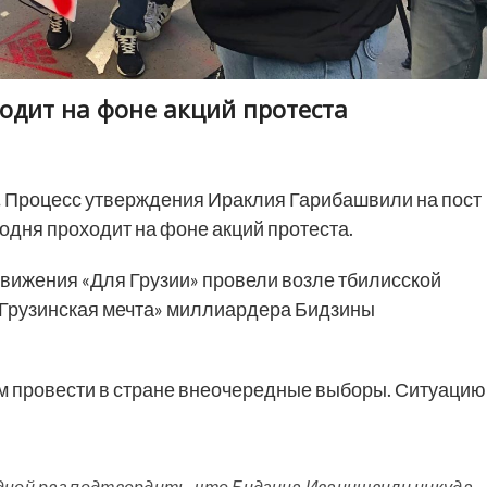
дит на фоне акций протеста
.
Процесс утверждения Ираклия Гарибашвили на пост
одня проходит на фоне акций протеста.
вижения «Для Грузии» провели возле тбилисской
«Грузинская мечта» миллиардера Бидзины
м провести в стране внеочередные выборы. Ситуацию
дной раз подтвердить, что Бидзина Иванишвили никуда