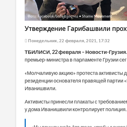
Фото: Facebook/სირცხვილია • Shame Movement
Утверждение Гарибашвили прохо
Понедельник, 22 февраля, 2021, 17:32
ТБИЛИСИ,
22 февраля
– Новости-Грузия
премьер-министра в парламенте Грузии сег
«Молчаливую акцию» протеста активисты д
резиденции основателя правящей партии 
Иванишвили.
Активисты принесли плакаты с требование
у дома Иванишвили контролирует полиция.
«Мы пришли сюда для того, чтобы в очере