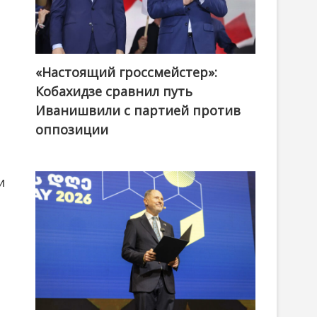
«Настоящий гроссмейстер»:
@ქართული ოცნება / Georgian Dream
Кобахидзе сравнил путь
Иванишвили с партией против
оппозиции
и