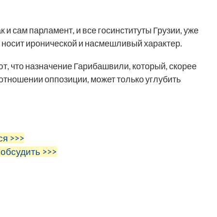
к и сам парламент, и все госинституты Грузии, уже
а носит иронической и насмешливый характер.
ют, что назначение Гарибашвили, который, скорее
 отношении оппозиции, может только углубить
ся >>>
 обсудить >>>