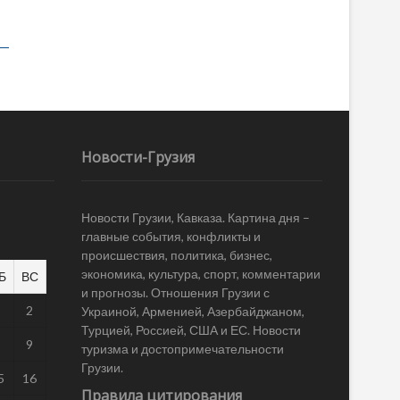
Новости-Грузия
Новости Грузии, Кавказа. Картина дня –
главные события, конфликты и
происшествия, политика, бизнес,
экономика, культура, спорт, комментарии
Б
ВС
и прогнозы. Отношения Грузии с
1
2
Украиной, Арменией, Азербайджаном,
Турцией, Россией, США и ЕС. Новости
8
9
туризма и достопримечательности
Грузии.
5
16
Правила цитирования