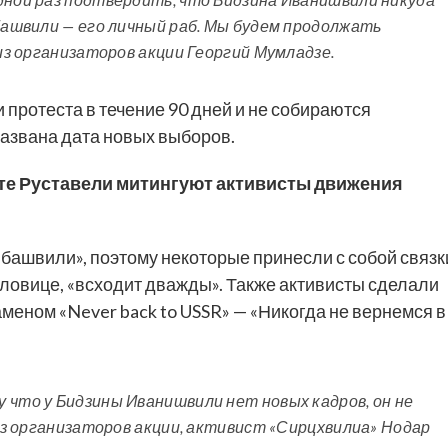
ибашвили — его личный раб. Мы будем продолжать
 из организаторов акции Георгий Мумладзе.
 протеста в течение 90 дней и не собираются
 названа дата новых выборов.
кте Руставели митингуют активисты движения
ибашвили», поэтому некоторые принесли с собой связк
словице, «всходит дважды». Также активисты сделали
меном «Never back to USSR» — «Никогда не вернемся в
 что у Бидзины Иванишвили нет новых кадров, он не
 из организаторов акции, активист «Сирцхвилиа» Нодар