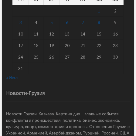
1
2
3
4
5
6
7
8
9
10
11
12
13
14
15
16
17
18
19
20
21
22
23
24
25
26
27
28
29
30
31
« Июл
Новости-Грузия
Новости Грузии, Кавказа. Картина дня – главные события,
конфликты и происшествия, политика, бизнес, экономика,
культура, спорт, комментарии и прогнозы. Отношения Грузии с
Украиной, Арменией, Азербайджаном, Турцией, Россией, США