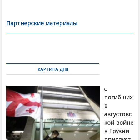
ac
w
m
тп
e
itt
ai
р
b
er
l
а
Партнерские материалы
o
в
o
и
k
ть
Навигация
по
КАРТИНА ДНЯ
записям
В память
о
погибших
в
августовс
кой войне
в Грузии
приспуст