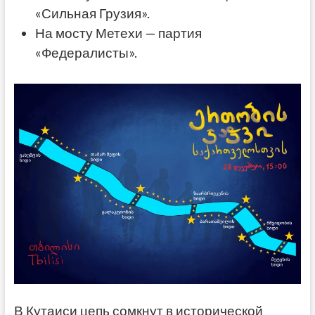
«Сильная Грузия».
На мосту Метехи — партия
«Федералисты».
В Кутаиси цепь сомкнут в исторической