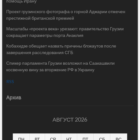
помощь Ирану
Проект грузинского фотографа о горной Аджарии отмечен
престижной британской премией
Масштабы «проекта века» урезают: правительство Грузии
сокращает параметры порта Анаклия
Кобахидзе обещает назвать причины блэкаутов после
завершения расследования СГБ
Спикер парламента Грузии возложил на Саакашвили
косвенную вину за вторжение РФ в Украину
RSS
Архив
АВГУСТ 2026
ПН
ВТ
СР
ЧТ
ПТ
СБ
ВС