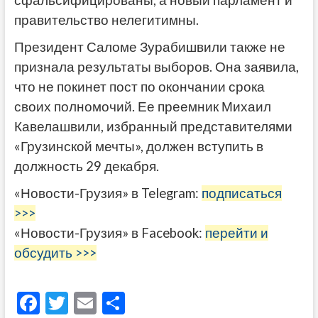
сфальсифицированы, а новый парламент и
правительство нелегитимны.
Президент Саломе Зурабишвили также не
признала результаты выборов. Она заявила,
что не покинет пост по окончании срока
своих полномочий. Ее преемник Михаил
Кавелашвили, избранный представителями
«Грузинской мечты», должен вступить в
должность 29 декабря.
«Новости-Грузия» в Telegram:
подписаться
>>>
«Новости-Грузия» в Facebook:
перейти и
обсудить >>>
F
T
E
О