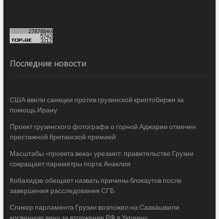
Последние новости
США ввели санкции против грузинской криптобиржи за
помощь Ирану
Проект грузинского фотографа о горной Аджарии отмечен
престижной британской премией
Масштабы «проекта века» урезают: правительство Грузии
сокращает параметры порта Анаклия
Кобахидзе обещает назвать причины блэкаутов после
завершения расследования СГБ
Спикер парламента Грузии возложил на Саакашвили
косвенную вину за вторжение РФ в Украину