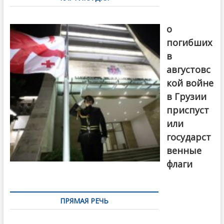
записям
В память
о
погибших
в
августовс
кой войне
в Грузии
приспуст
или
государст
венные
флаги
ПРЯМАЯ РЕЧЬ