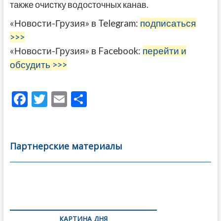
также очистку водосточных канав.
«Новости-Грузия» в Telegram:
подписаться
>>>
«Новости-Грузия» в Facebook:
перейти и
обсудить >>>
F
T
E
О
ac
w
m
тп
e
itt
ai
р
b
er
l
а
Партнерские материалы
o
в
o
и
k
ть
Навигация
по
КАРТИНА ДНЯ